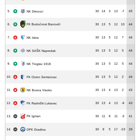
5.
30
14
3
13
-7
45
NK Drinovci
FK Budućnost Banovići
6.
30
13
5
12
10
44
7.
30
13
5
12
7
44
NK Iskra
8.
30
13
5
12
5
44
NK SAŠK Napredak
9.
30
13
5
12
5
44
NK Troglav 1918
10.
30
13
5
12
2
44
FK Ozren Semizovac
11.
30
13
4
13
2
43
NK Bosna Visoko
12.
30
13
4
13
-9
43
FK Radnički Lukavac
FK Igman
13.
30
11
8
11
-3
41
14.
30
8
5
17
-23
29
OFK Gradina