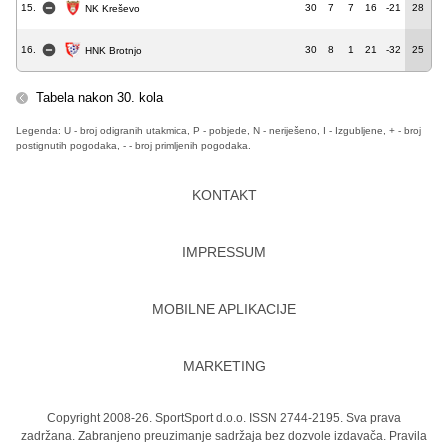
15.
30
7
7
16
-21
28
NK Kreševo
16.
30
8
1
21
-32
25
HNK Brotnjo
Tabela nakon 30. kola
Legenda: U - broj odigranih utakmica, P - pobjede, N - neriješeno, I - Izgubljene, + - broj
postignutih pogodaka, - - broj primljenih pogodaka.
KONTAKT
IMPRESSUM
MOBILNE APLIKACIJE
MARKETING
Copyright 2008-26. SportSport d.o.o. ISSN 2744-2195. Sva prava
zadržana. Zabranjeno preuzimanje sadržaja bez dozvole izdavača.
Pravila