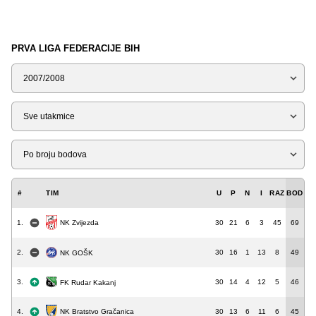
PRVA LIGA FEDERACIJE BIH
Sezona
Tip
Liga
#
TIM
U
P
N
I
RAZ
BOD
1.
30
21
6
3
45
69
NK Zvijezda
2.
30
16
1
13
8
49
NK GOŠK
3.
30
14
4
12
5
46
FK Rudar Kakanj
4.
30
13
6
11
6
45
NK Bratstvo Gračanica