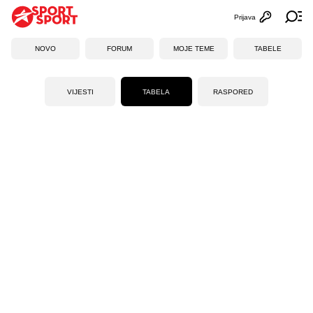
Prijava
Otvori profi
Ot
NOVO
FORUM
MOJE TEME
TABELE
VIJESTI
TABELA
RASPORED