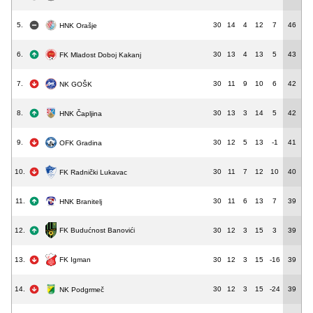
5.
30
14
4
12
7
46
HNK Orašje
6.
30
13
4
13
5
43
FK Mladost Doboj Kakanj
7.
30
11
9
10
6
42
NK GOŠK
8.
30
13
3
14
5
42
HNK Čapljina
9.
30
12
5
13
-1
41
OFK Gradina
10.
30
11
7
12
10
40
FK Radnički Lukavac
11.
30
11
6
13
7
39
HNK Branitelj
FK Budućnost Banovići
12.
30
12
3
15
3
39
FK Igman
13.
30
12
3
15
-16
39
14.
30
12
3
15
-24
39
NK Podgrmeč