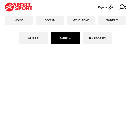
Prijava
Otvori profi
Ot
NOVO
FORUM
MOJE TEME
TABELE
VIJESTI
TABELA
RASPORED