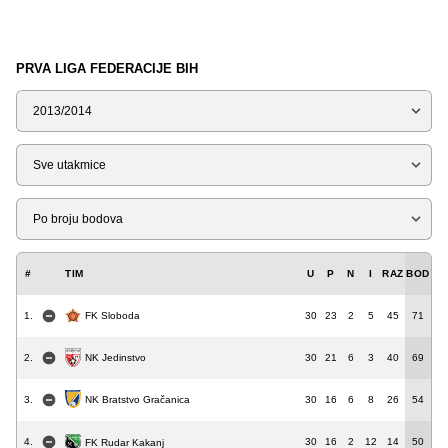
PRVA LIGA FEDERACIJE BIH
Sezona
Tip
Liga
#
TIM
U
P
N
I
RAZ
BOD
1.
30
23
2
5
45
71
FK Sloboda
NK Jedinstvo
2.
30
21
6
3
40
69
3.
30
16
6
8
26
54
NK Bratstvo Gračanica
4.
30
16
2
12
14
50
FK Rudar Kakanj