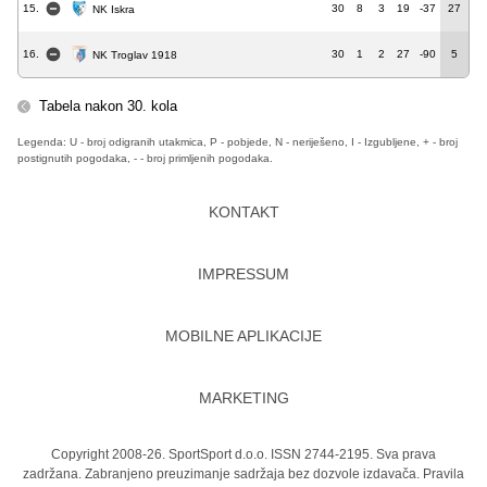
15.
30
8
3
19
-37
27
NK Iskra
16.
30
1
2
27
-90
5
NK Troglav 1918
Tabela nakon 30. kola
Legenda: U - broj odigranih utakmica, P - pobjede, N - neriješeno, I - Izgubljene, + - broj
postignutih pogodaka, - - broj primljenih pogodaka.
KONTAKT
IMPRESSUM
MOBILNE APLIKACIJE
MARKETING
Copyright 2008-26. SportSport d.o.o. ISSN 2744-2195. Sva prava
zadržana. Zabranjeno preuzimanje sadržaja bez dozvole izdavača.
Pravila