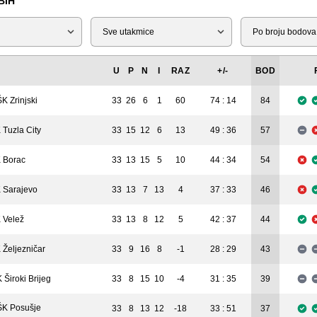
BIH
Tip
Liga
U
P
N
I
RAZ
+/-
BOD
K Zrinjski
33
26
6
1
60
74 : 14
84
 Tuzla City
33
15
12
6
13
49 : 36
57
 Borac
33
13
15
5
10
44 : 34
54
 Sarajevo
33
13
7
13
4
37 : 33
46
 Velež
33
13
8
12
5
42 : 37
44
 Željezničar
33
9
16
8
-1
28 : 29
43
 Široki Brijeg
33
8
15
10
-4
31 : 35
39
K Posušje
33
8
13
12
-18
33 : 51
37