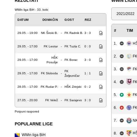
REZULTATI
WWIN LIGA 
WWin liga BiH - 33. kolo
Sezona
DATUM
DOMAĆIN
GOST
REZ
#
TIM
29.05. - 19:00
NK Široki B.
-
FK Radnik B.
3 : 3
1.
HŠ
29.05. - 17:00
FK Leotar
-
FK Tuzla C.
0 : 0
2.
FK
HŠK
29.05. - 17:00
-
FK Borac
3 : 0
Posušje
3.
FK
FK
29.05. - 17:00
FK Sloboda
-
1 : 1
Željezničar
FK
4.
28.05. - 17:00
FK Rudar P.
-
HŠK Zrinjski
0 : 2
5.
FK
27.05. - 20:00
FK Velež
-
FK Sarajevo
3 : 0
6.
FK
Potpuni raspored
7.
NK
POPULARNE LIGE
HŠ
8.
WWin liga BiH