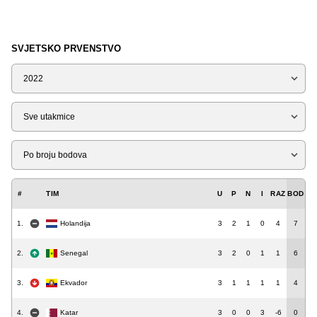
SVJETSKO PRVENSTVO
Sezona
Tip
Liga
#
TIM
U
P
N
I
RAZ
BOD
1.
Holandija
3
2
1
0
4
7
2.
Senegal
3
2
0
1
1
6
3.
Ekvador
3
1
1
1
1
4
4.
Katar
3
0
0
3
-6
0