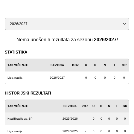
Sezona
Nema unešenih rezultata za sezonu
2026/2027
!
STATISTIKA
TAKMIČENJE
SEZONA
POZ
U
P
N
I
GR
Liga nacija
2026/2027
-
0
0
0
0
0
HISTORIJSKI REZULTATI
TAKMIČENJE
SEZONA
POZ
U
P
N
I
GR
Kvalifikacije za SP
2025/2026
-
0
0
0
0
0
Liga nacija
2024/2025
-
0
0
0
0
0