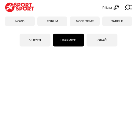
Prijava
Otvori profi
Ot
NOVO
FORUM
MOJE TEME
TABELE
VIJESTI
UTAKMICE
IGRAČI