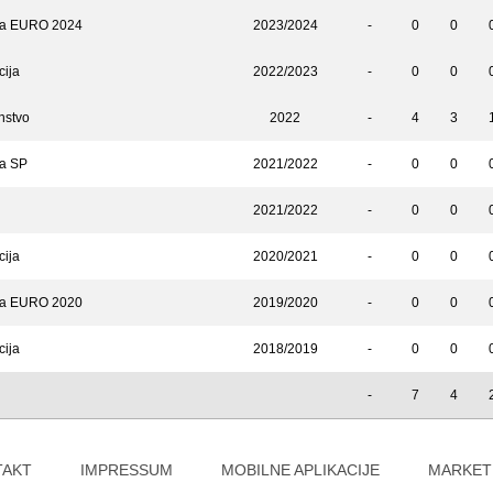
 za EURO 2024
2023/2024
-
0
0
cija
2022/2023
-
0
0
nstvo
2022
-
4
3
za SP
2021/2022
-
0
0
2021/2022
-
0
0
cija
2020/2021
-
0
0
 za EURO 2020
2019/2020
-
0
0
cija
2018/2019
-
0
0
-
7
4
TAKT
IMPRESSUM
MOBILNE APLIKACIJE
MARKET