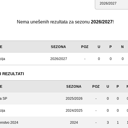
Sezona
Nema unešenih rezultata za sezonu
2026/2027
!
JE
SEZONA
POZ
U
P
N
cija
2026/2027
-
0
0
0
I REZULTATI
JE
SEZONA
POZ
U
P
za SP
2025/2026
-
0
0
cija
2024/2025
-
0
0
enstvo 2024
2024
-
3
1