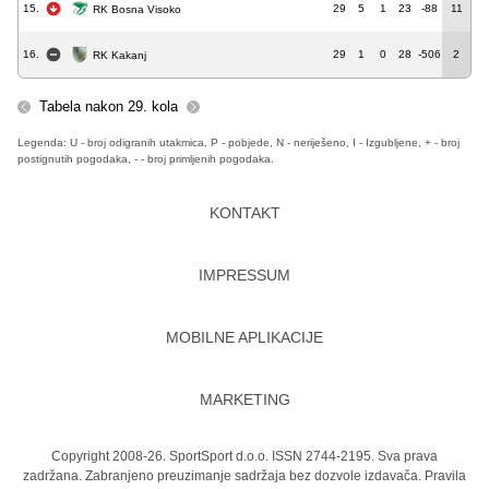
15.
29
5
1
23
-88
11
RK Bosna Visoko
16.
29
1
0
28
-506
2
RK Kakanj
Tabela nakon 29. kola
Legenda: U - broj odigranih utakmica, P - pobjede, N - neriješeno, I - Izgubljene, + - broj
postignutih pogodaka, - - broj primljenih pogodaka.
KONTAKT
IMPRESSUM
MOBILNE APLIKACIJE
MARKETING
Copyright 2008-26. SportSport d.o.o. ISSN 2744-2195. Sva prava
zadržana. Zabranjeno preuzimanje sadržaja bez dozvole izdavača.
Pravila