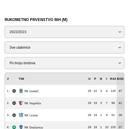
RUKOMETNO PRVENSTVO BIH (M)
Sezona
Tip
Liga
#
TIM
U
P
N
I
RAZ
BOD
1.
29
22
3
4
145
47
RK Izviđač
2.
29
19
3
7
99
41
RK Vogošća
3.
29
19
1
9
51
39
RK Leotar
4.
29
18
1
10
105
37
RK Gračanica