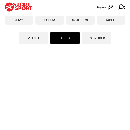
Prijava
Otvori profi
Ot
NOVO
FORUM
MOJE TEME
TABELE
VIJESTI
TABELA
RASPORED