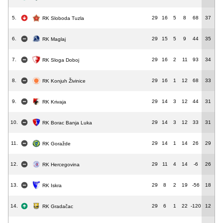
5.
29
16
5
8
68
37
RK Sloboda Tuzla
6.
29
15
5
9
44
35
RK Maglaj
7.
29
16
2
11
93
34
RK Sloga Doboj
8.
29
16
1
12
68
33
RK Konjuh Živinice
9.
29
14
3
12
44
31
RK Krivaja
10.
29
14
3
12
33
31
RK Borac Banja Luka
11.
29
14
1
14
26
29
RK Goražde
12.
29
11
4
14
-6
26
RK Hercegovina
13.
29
8
2
19
-56
18
RK Iskra
14.
29
6
1
22
-120
12
RK Gradačac