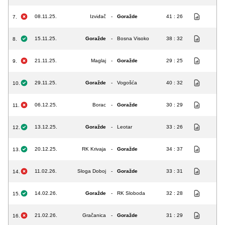
08.11.25.
Izviđač
-
Goražde
41 : 26
7.
15.11.25.
Goražde
-
Bosna Visoko
38 : 32
8.
21.11.25.
Maglaj
-
Goražde
29 : 25
9.
29.11.25.
Goražde
-
Vogošća
40 : 32
10.
06.12.25.
Borac
-
Goražde
30 : 29
11.
13.12.25.
Goražde
-
Leotar
33 : 26
12.
20.12.25.
RK Krivaja
-
Goražde
34 : 37
13.
11.02.26.
Sloga Doboj
-
Goražde
33 : 31
14.
14.02.26.
Goražde
-
RK Sloboda
32 : 28
15.
21.02.26.
Gračanica
-
Goražde
31 : 29
16.