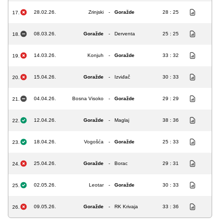
28.02.26.
Zrinjski
-
Goražde
28 : 25
17.
08.03.26.
Goražde
-
Derventa
25 : 25
18.
14.03.26.
Konjuh
-
Goražde
33 : 32
19.
15.04.26.
Goražde
-
Izviđač
30 : 33
20.
04.04.26.
Bosna Visoko
-
Goražde
29 : 29
21.
12.04.26.
Goražde
-
Maglaj
38 : 36
22.
18.04.26.
Vogošća
-
Goražde
25 : 33
23.
25.04.26.
Goražde
-
Borac
29 : 31
24.
02.05.26.
Leotar
-
Goražde
30 : 33
25.
09.05.26.
Goražde
-
RK Krivaja
33 : 36
26.