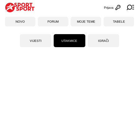
Prijava
Otvori profi
Ot
NOVO
FORUM
MOJE TEME
TABELE
VIJESTI
UTAKMICE
IGRAČI