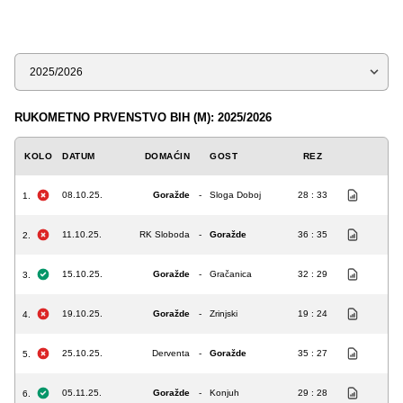
Sezona
RUKOMETNO PRVENSTVO BIH (M): 2025/2026
KOLO
DATUM
DOMAĆIN
GOST
REZ
08.10.25.
Goražde
-
Sloga Doboj
28 : 33
1.
11.10.25.
RK Sloboda
-
Goražde
36 : 35
2.
15.10.25.
Goražde
-
Gračanica
32 : 29
3.
19.10.25.
Goražde
-
Zrinjski
19 : 24
4.
25.10.25.
Derventa
-
Goražde
35 : 27
5.
05.11.25.
Goražde
-
Konjuh
29 : 28
6.