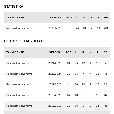
STATISTIKA
TAKMIČENJE
SEZONA
POZ
U
P
N
I
GR
Rukometno prvenstvo
2025/2026
8
26
10
2
14
-10
HISTORIJSKI REZULTATI
TAKMIČENJE
SEZONA
POZ
U
P
N
I
GR
Rukometno prvenstvo
2024/2025
10
26
12
1
13
-4
Rukometno prvenstvo
2023/2024
11
24
7
4
13
-41
Rukometno prvenstvo
2022/2023
11
30
14
1
15
21
Rukometno prvenstvo
2019/2020
14
18
6
0
12
-87
Rukometno prvenstvo
2018/2019
11
26
9
2
15
-31