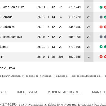
 Borac Banja Luka
26
11
3
12
22
771 : 749
25
 Goražde
26
12
1
13
-4
716 : 720
25
 Gračanica
26
10
4
12
-22
734 : 756
24
 Bosna Sarajevo
26
9
5
12
-22
786 : 808
23
šegrad
26
10
3
13
-23
773 : 796
23
lik
26
0
1
25
-206
652 : 858
1
on 26. kola
odigranih utakmica, P - pobjede, N - neriješeno, I - Izgubljene, + - broj postignutih pogodaka, - - b
TAKT
IMPRESSUM
MOBILNE APLIKACIJE
MARKET
SN 2744-2195. Sva prava zadržana. Zabranjeno preuzimanje sadržaja bez doz