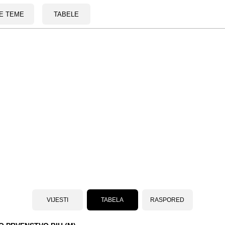
E TEME
TABELE
VIJESTI
TABELA
RASPORED