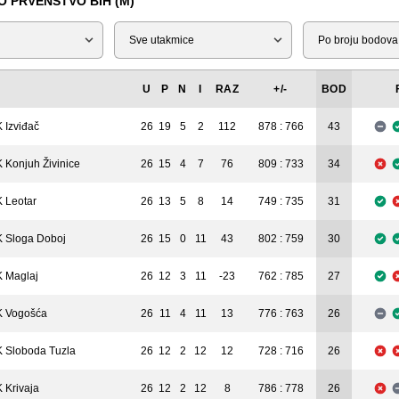
 PRVENSTVO BIH (M)
Tip
Liga
U
P
N
I
RAZ
+/-
BOD
 Izviđač
26
19
5
2
112
878 : 766
43
 Konjuh Živinice
26
15
4
7
76
809 : 733
34
 Leotar
26
13
5
8
14
749 : 735
31
 Sloga Doboj
26
15
0
11
43
802 : 759
30
 Maglaj
26
12
3
11
-23
762 : 785
27
 Vogošća
26
11
4
11
13
776 : 763
26
 Sloboda Tuzla
26
12
2
12
12
728 : 716
26
 Krivaja
26
12
2
12
8
786 : 778
26