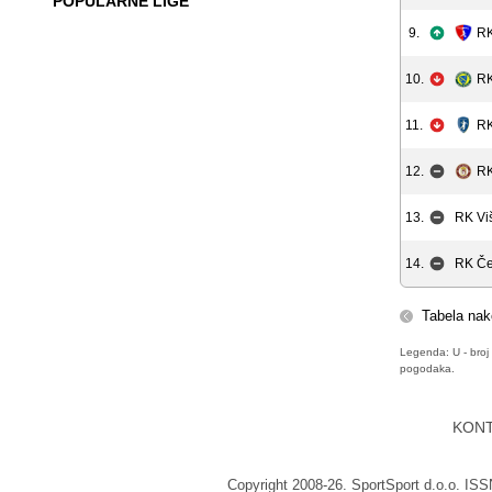
POPULARNE LIGE
9.
RK
10.
RK
11.
RK
12.
RK
13.
RK Vi
14.
RK Če
Tabela nak
Legenda: U - broj 
pogodaka.
KON
Copyright 2008-26. SportSport d.o.o. IS