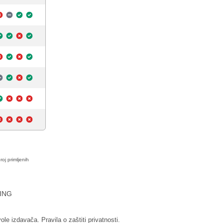
roj primljenih
ING
vole izdavača.
Pravila o zaštiti privatnosti.