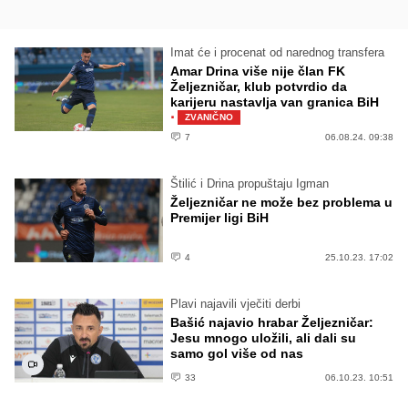
Imat će i procenat od narednog transfera
Amar Drina više nije član FK
Željezničar, klub potvrdio da
karijeru nastavlja van granica BiH
·
ZVANIČNO
7
06.08.24. 09:38
Štilić i Drina propuštaju Igman
Željezničar ne može bez problema u
Premijer ligi BiH
4
25.10.23. 17:02
Plavi najavili vječiti derbi
Bašić najavio hrabar Željezničar:
Jesu mnogo uložili, ali dali su
samo gol više od nas
33
06.10.23. 10:51