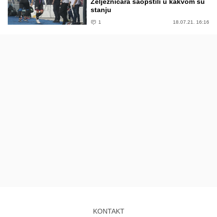
Željezničara saopštili u kakvom su
stanju
1
18.07.21. 16:16
KONTAKT