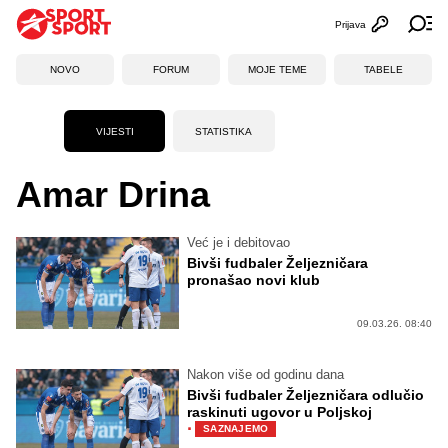
Prijava
Otvori profi
Ot
NOVO
FORUM
MOJE TEME
TABELE
VIJESTI
STATISTIKA
Amar Drina
Već je i debitovao
Bivši fudbaler Željezničara
pronašao novi klub
09.03.26. 08:40
Nakon više od godinu dana
Bivši fudbaler Željezničara odlučio
raskinuti ugovor u Poljskoj
·
SAZNAJEMO