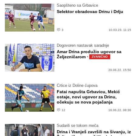
Saopšteno sa Grbavice
Selektor obradovao Drinu i Drlju
3
10.03.23. 11:15
Dogovoren nastavak saradnje
Amar Drina produžio ugovor sa
·
Željezničarom
ZVANIČNO
20.06.22. 15:50
Crtice iz Doline ćupova
Fatai napušta Grbavicu, Mekić
ostaje, novi ugovor za Drinu,
očekuju se nova pojačanja
12
16.06.22. 08:30
Sudarili se tokom meča
Drina i Vranješ završili na šivanju, iz