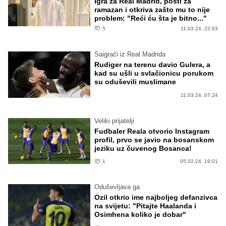
Igra za Real Madrid, posti za
ramazan i otkriva zašto mu to nije
problem: "Reći ću šta je bitno..."
5
11.03.24. 22:03
Saigrači iz Real Madrida
Rudiger na terenu davio Gulera, a
kad su ušli u svlačionicu porukom
su oduševili muslimane
11.03.24. 07:24
Veliki prijatelji
Fudbaler Reala otvorio Instagram
profil, prvo se javio na bosanskom
jeziku uz čuvenog Bosanca!
1
05.02.24. 19:01
Oduševljava ga
Ozil otkrio ime najboljeg defanzivca
na svijetu: "Pitajte Haalanda i
Osimhena koliko je dobar"