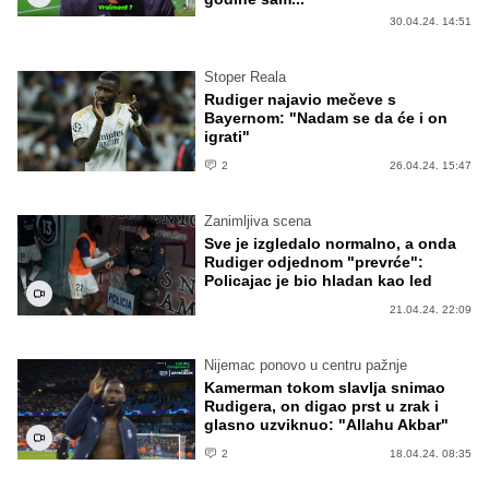
30.04.24. 14:51
Stoper Reala
Rudiger najavio mečeve s
Bayernom: "Nadam se da će i on
igrati"
2
26.04.24. 15:47
Zanimljiva scena
Sve je izgledalo normalno, a onda
Rudiger odjednom "prevrće":
Policajac je bio hladan kao led
21.04.24. 22:09
Nijemac ponovo u centru pažnje
Kamerman tokom slavlja snimao
Rudigera, on digao prst u zrak i
glasno uzviknuo: "Allahu Akbar"
2
18.04.24. 08:35