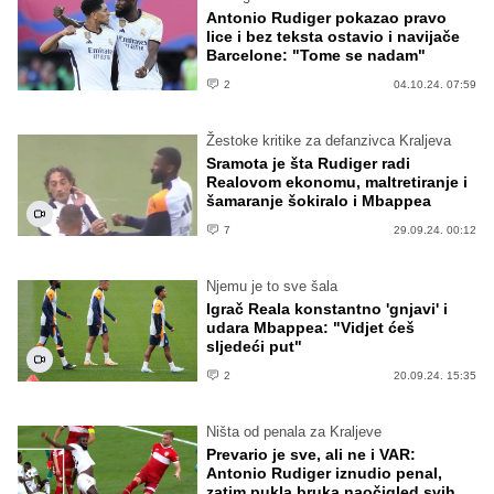
Antonio Rudiger pokazao pravo
lice i bez teksta ostavio i navijače
Barcelone: "Tome se nadam"
2
04.10.24. 07:59
Žestoke kritike za defanzivca Kraljeva
Sramota je šta Rudiger radi
Realovom ekonomu, maltretiranje i
šamaranje šokiralo i Mbappea
7
29.09.24. 00:12
Njemu je to sve šala
Igrač Reala konstantno 'gnjavi' i
udara Mbappea: "Vidjet ćeš
sljedeći put"
2
20.09.24. 15:35
Ništa od penala za Kraljeve
Prevario je sve, ali ne i VAR:
Antonio Rudiger iznudio penal,
zatim pukla bruka naočigled svih