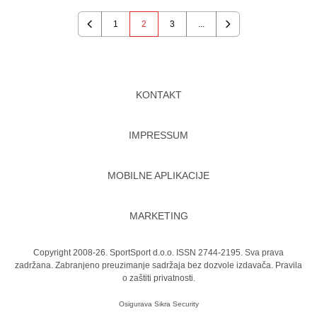
1
2
3
...
Previous
Next
KONTAKT
IMPRESSUM
MOBILNE APLIKACIJE
MARKETING
Copyright 2008-26. SportSport d.o.o. ISSN 2744-2195. Sva prava
zadržana. Zabranjeno preuzimanje sadržaja bez dozvole izdavača.
Pravila
o zaštiti privatnosti.
Osigurava
Sikra Security