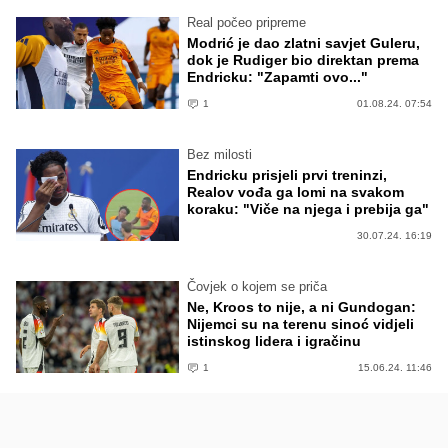
Real počeo pripreme
Modrić je dao zlatni savjet Guleru,
dok je Rudiger bio direktan prema
Endricku: "Zapamti ovo..."
1
01.08.24. 07:54
Bez milosti
Endricku prisjeli prvi treninzi,
Realov vođa ga lomi na svakom
koraku: "Viče na njega i prebija ga"
30.07.24. 16:19
Čovjek o kojem se priča
Ne, Kroos to nije, a ni Gundogan:
Nijemci su na terenu sinoć vidjeli
istinskog lidera i igračinu
1
15.06.24. 11:46