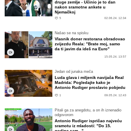
druge zemlje - Učinio je to dan
nakon sramotne ankete u
Njemačkoj
5
02.06.24. 12:34
Našao se na spisku
Vlasnik doner restorana obradovao
zvijezdu Reala: "Brate moj, samo
da ti javim da ideš na Euro"
15.05.24. 13:57
Jedan od junaka meča
Luda glava i miljenik navijača Real
Madrida: Pogledajte kako je
Antonio Rudiger proslavio pobjedu
1
09.05.24. 12:43
Pitali ga za anegdotu, a on ih iznenadio
odgovorom
Antonio Rudiger ispričao najveću
sramotu iz mladosti: "Do 15.
godine sam..."