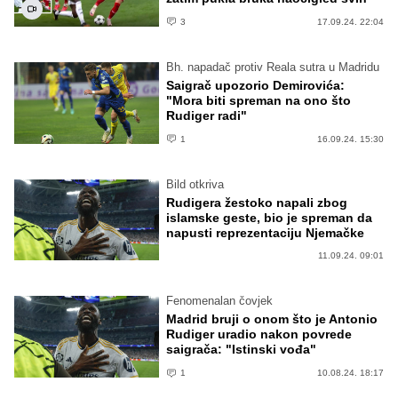
3
17.09.24. 22:04
Bh. napadač protiv Reala sutra u Madridu
Saigrač upozorio Demirovića:
"Mora biti spreman na ono što
Rudiger radi"
1
16.09.24. 15:30
Bild otkriva
Rudigera žestoko napali zbog
islamske geste, bio je spreman da
napusti reprezentaciju Njemačke
11.09.24. 09:01
Fenomenalan čovjek
Madrid bruji o onom što je Antonio
Rudiger uradio nakon povrede
saigrača: "Istinski vođa"
1
10.08.24. 18:17