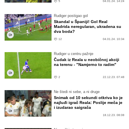
5
04.01.24. 14:24
Rudiger postigao gol
Skandal u Španiji! Gol Real
Madrida neregularan, ukradena su
dva boda?
12
04.01.24. 10:34
Rudiger u centru pažnje
Čudak iz Reala u neobičnoj akciji
na terenu - "Namjerno to radim"
2
22.12.23. 07:48
Ne štedi ni sebe, a ni druge
Snimak od 10 sekundi otkriva ko je
najluđi igrač Reala: Poslije meča je
i izudarao saigrača
18.12.23. 08:08