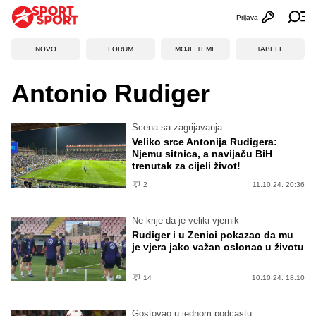
Prijava
Otvori profi
Ot
NOVO
FORUM
MOJE TEME
TABELE
Antonio Rudiger
Scena sa zagrijavanja
Veliko srce Antonija Rudigera:
Njemu sitnica, a navijaču BiH
trenutak za cijeli život!
2
11.10.24. 20:36
Ne krije da je veliki vjernik
Rudiger i u Zenici pokazao da mu
je vjera jako važan oslonac u životu
14
10.10.24. 18:10
Gostovao u jednom podcastu