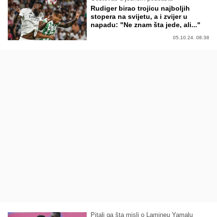
Rudiger birao trojicu najboljih
stopera na svijetu, a i zvijer u
napadu: "Ne znam šta jede, ali..."
05.10.24. 08:38
Pitali ga šta misli o Lamineu Yamalu