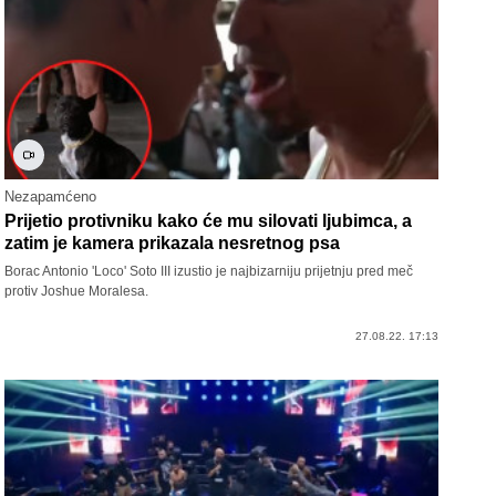
Nezapamćeno
Prijetio protivniku kako će mu silovati ljubimca, a
zatim je kamera prikazala nesretnog psa
Borac Antonio 'Loco' Soto III izustio je najbizarniju prijetnju pred meč
protiv Joshue Moralesa.
27.08.22. 17:13