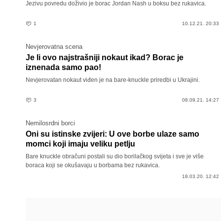
Jezivu povredu doživio je borac Jordan Nash u boksu bez rukavica.
1
10.12.21. 20:33
Nevjerovatna scena
Je li ovo najstrašniji nokaut ikad? Borac je
iznenada samo pao!
Nevjerovatan nokaut viđen je na bare-knuckle priredbi u Ukrajini.
3
08.09.21. 14:27
Nemilosrdni borci
Oni su istinske zvijeri: U ove borbe ulaze samo
momci koji imaju veliku petlju
Bare knuckle obračuni postali su dio borilačkog svijeta i sve je više
boraca koji se okušavaju u borbama bez rukavica.
18.03.20. 12:42