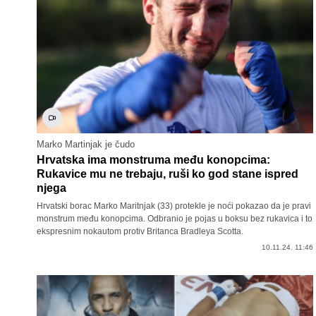
Marko Martinjak je čudo
Hrvatska ima monstruma među konopcima:
Rukavice mu ne trebaju, ruši ko god stane ispred
njega
Hrvatski borac Marko Maritnjak (33) protekle je noći pokazao da je pravi
monstrum među konopcima. Odbranio je pojas u boksu bez rukavica i to
ekspresnim nokautom protiv Britanca Bradleya Scotta.
10.11.24. 11:46