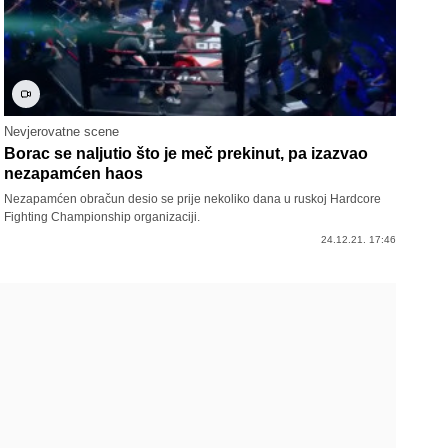
Nevjerovatne scene
Borac se naljutio što je meč prekinut, pa izazvao
nezapamćen haos
Nezapamćen obračun desio se prije nekoliko dana u ruskoj Hardcore
Fighting Championship organizaciji.
24.12.21. 17:46