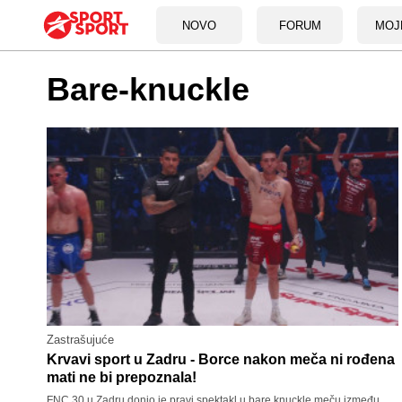
NOVO
FORUM
MOJ
Bare-knuckle
Zastrašujuće
Krvavi sport u Zadru - Borce nakon meča ni rođena
mati ne bi prepoznala!
FNC 30 u Zadru donio je pravi spektakl u bare knuckle meču između