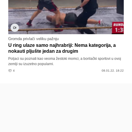
Gromda privlači veliku pažnju
U ring ulaze samo najhrabriji: Nema kategorija, a
nokauti pljušte jedan za drugim
Poljaci su poznati kao veoma žestoki momci, a borilački sportovi u ovoj
zemlji su izuzetno popularni.
4
08.01.22. 18:22