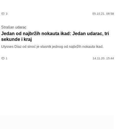
3
05.10.21. 08:58
Strašan udarac
Jedan od najbržih nokauta ikad: Jedan udarac, tri
sekunde i kraj
Ulysses Diaz od sinoć je vlasnik jednog od najbržih nokauta ikad.
1
14.11.20. 15:44