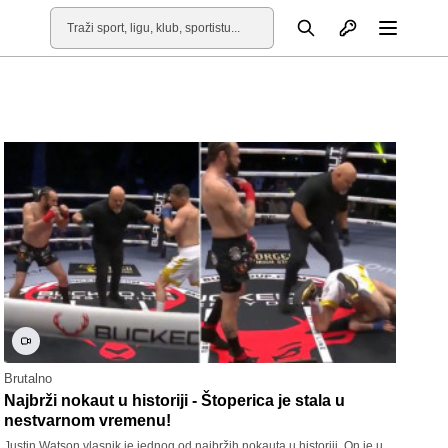
Otvori profil
Pretraga
Otvori
Brutalno
Najbrži nokaut u historiji - Štoperica je stala u
nestvarnom vremenu!
Justin Watson vlasnik je jednog od najbržih nokauta u historiji. On je u