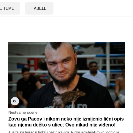
E TEME
TABELE
Nestvarne scene
Zovu ga Pacov i nikom neko nije izmijenio lični opis
kao njemu dečko s ulice: Ovo nikad nije viđeno!
Australski borac u boksu bez rukavica, Ricky Rowles-Brown, dobio je