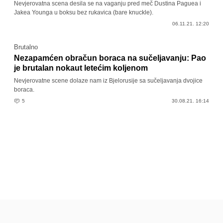
Nevjerovatna scena desila se na vaganju pred meč Dustina Paguea i
Jakea Younga u boksu bez rukavica (bare knuckle).
06.11.21. 12:20
Brutalno
Nezapamćen obračun boraca na sučeljavanju: Pao
je brutalan nokaut letećim koljenom
Nevjerovatne scene dolaze nam iz Bjelorusije sa sučeljavanja dvojice
boraca.
5
30.08.21. 16:14