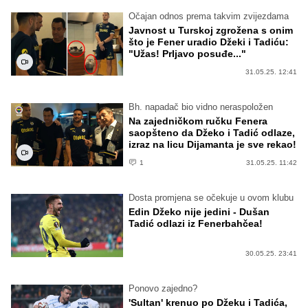
Očajan odnos prema takvim zvijezdama
Javnost u Turskoj zgrožena s onim
što je Fener uradio Džeki i Tadiću:
"Užas! Prljavo posuđe..."
31.05.25. 12:41
Bh. napadač bio vidno neraspoložen
Na zajedničkom ručku Fenera
saopšteno da Džeko i Tadić odlaze,
izraz na licu Dijamanta je sve rekao!
1
31.05.25. 11:42
Dosta promjena se očekuje u ovom klubu
Edin Džeko nije jedini - Dušan
Tadić odlazi iz Fenerbahčea!
30.05.25. 23:41
Ponovo zajedno?
'Sultan' krenuo po Džeku i Tadića,