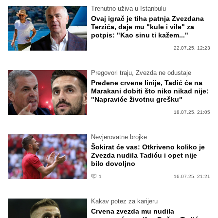
Trenutno uživa u Istanbulu
Ovaj igrač je tiha patnja Zvezdana
Terzića, daje mu "kule i vile" za
potpis: "Kao sinu ti kažem..."
22.07.25. 12:23
Pregovori traju, Zvezda ne odustaje
Pređene crvene linije, Tadić će na
Marakani dobiti što niko nikad nije:
"Napraviće životnu grešku"
18.07.25. 21:05
Nevjerovatne brojke
Šokirat će vas: Otkriveno koliko je
Zvezda nudila Tadiću i opet nije
bilo dovoljno
1
16.07.25. 21:21
Kakav potez za karijeru
Crvena zvezda mu nudila