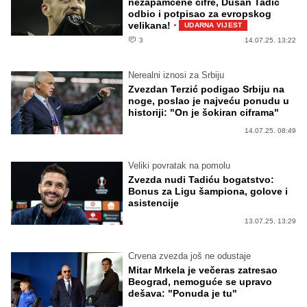
nezapamćene cifre, Dušan Tadić
odbio i potpisao za evropskog
·
velikana!
UDARNA VIJEST
3
14.07.25. 13:22
Nerealni iznosi za Srbiju
Zvezdan Terzić podigao Srbiju na
noge, poslao je najveću ponudu u
historiji: "On je šokiran ciframa"
14.07.25. 08:49
Veliki povratak na pomolu
Zvezda nudi Tadiću bogatstvo:
Bonus za Ligu šampiona, golove i
asistencije
13.07.25. 13:29
Crvena zvezda još ne odustaje
Mitar Mrkela je večeras zatresao
Beograd, nemoguće se upravo
dešava: "Ponuda je tu"