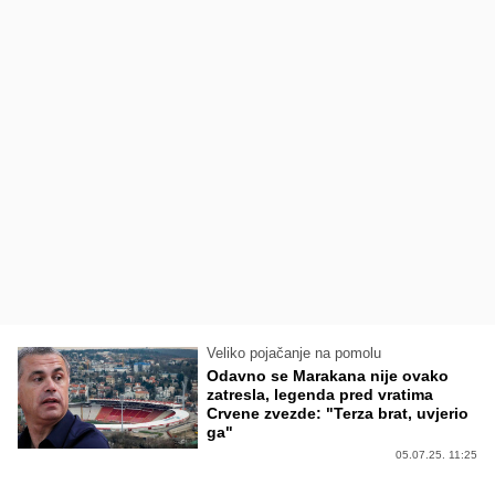
Veliko pojačanje na pomolu
Odavno se Marakana nije ovako
zatresla, legenda pred vratima
Crvene zvezde: "Terza brat, uvjerio
ga"
05.07.25. 11:25