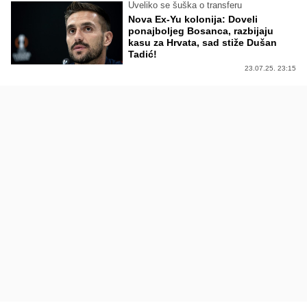
Uveliko se šuška o transferu
Nova Ex-Yu kolonija: Doveli
ponajboljeg Bosanca, razbijaju
kasu za Hrvata, sad stiže Dušan
Tadić!
23.07.25. 23:15