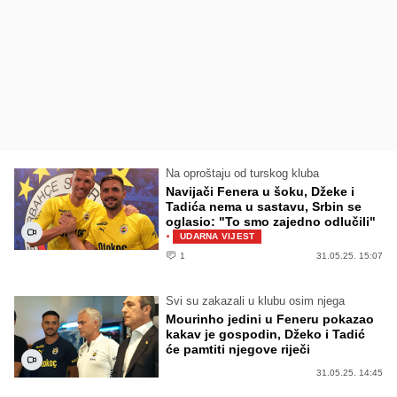
Na oproštaju od turskog kluba
Navijači Fenera u šoku, Džeke i
Tadića nema u sastavu, Srbin se
oglasio: "To smo zajedno odlučili"
·
UDARNA VIJEST
1
31.05.25. 15:07
Svi su zakazali u klubu osim njega
Mourinho jedini u Feneru pokazao
kakav je gospodin, Džeko i Tadić
će pamtiti njegove riječi
31.05.25. 14:45