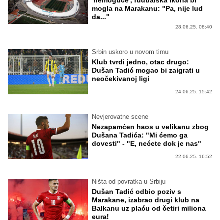
'nemoguće', fudbalska ikona bi
mogla na Marakanu: "Pa, nije lud
da..."
28.06.25. 08:40
Srbin uskoro u novom timu
Klub tvrdi jedno, otac drugo:
Dušan Tadić mogao bi zaigrati u
neočekivanoj ligi
24.06.25. 15:42
Nevjerovatne scene
Nezapamćen haos u velikanu zbog
Dušana Tadića: "Mi ćemo ga
dovesti" - "E, nećete dok je nas"
22.06.25. 16:52
Ništa od povratka u Srbiju
Dušan Tadić odbio poziv s
Marakane, izabrao drugi klub na
Balkanu uz plaću od četiri miliona
eura!