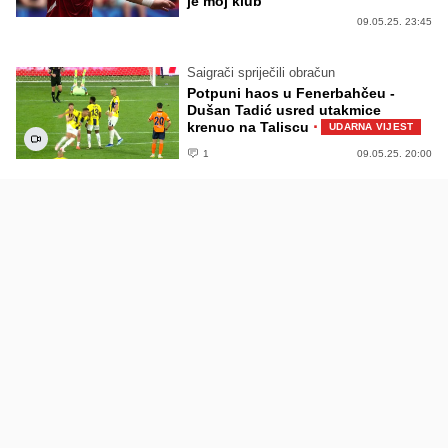
je moj klub"
09.05.25. 23:45
Saigrači spriječili obračun
Potpuni haos u Fenerbahčeu -
Dušan Tadić usred utakmice
·
krenuo na Taliscu
UDARNA VIJEST
1
09.05.25. 20:00