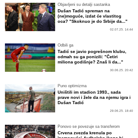
Objavljeni su detalji sastanka
Dušan Tadić spreman na
(ne)moguće, izdat će vlastitog
oca? "Skoknuo je do Srbije da..."
02.07.25. 14:44
Odbili ga
Tadić se javio pogrešnom klubu,
odmah su ga ponizili: "Četiri
miliona godišnje? Znaš li da..."
30.06.25. 20:42
Puno optimizma
Uništili im stadion 1993., sada
prave novi i žele da na njemu igra i
Dušan Tadić
29.06.25. 18:40
Ponovo se povezuje sa transferom
Crvena zvezda krenula po