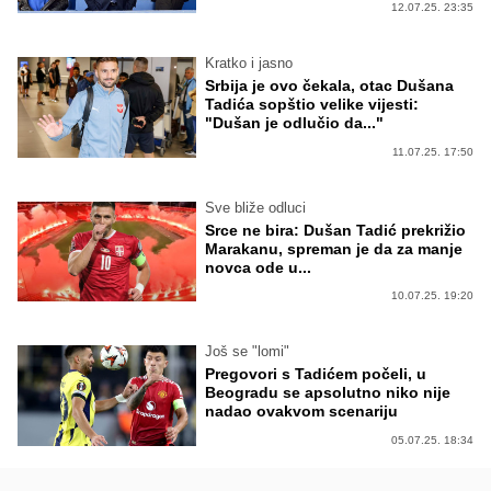
12.07.25. 23:35
Kratko i jasno
Srbija je ovo čekala, otac Dušana
Tadića sopštio velike vijesti:
"Dušan je odlučio da..."
11.07.25. 17:50
Sve bliže odluci
Srce ne bira: Dušan Tadić prekrižio
Marakanu, spreman je da za manje
novca ode u...
10.07.25. 19:20
Još se "lomi"
Pregovori s Tadićem počeli, u
Beogradu se apsolutno niko nije
nadao ovakvom scenariju
05.07.25. 18:34