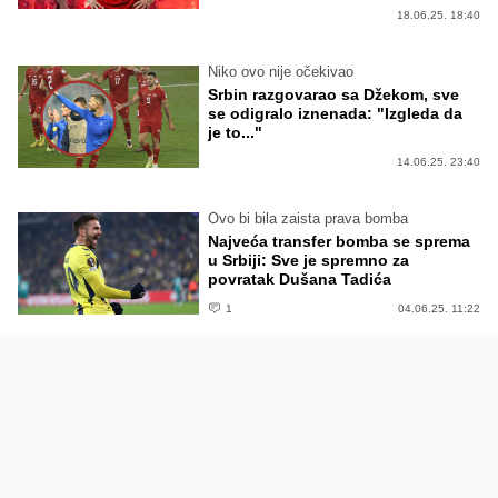
18.06.25. 18:40
Niko ovo nije očekivao
Srbin razgovarao sa Džekom, sve
se odigralo iznenada: "Izgleda da
je to..."
14.06.25. 23:40
Ovo bi bila zaista prava bomba
Najveća transfer bomba se sprema
u Srbiji: Sve je spremno za
povratak Dušana Tadića
1
04.06.25. 11:22