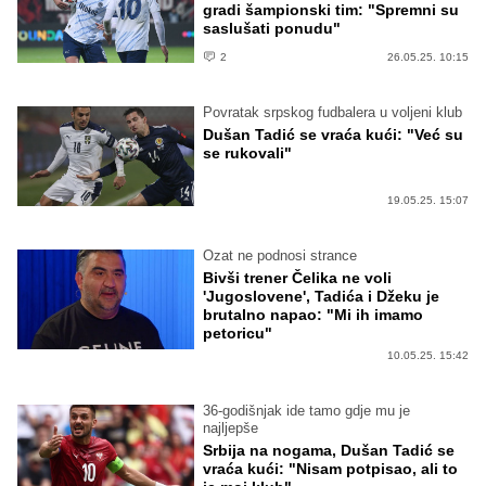
gradi šampionski tim: "Spremni su
saslušati ponudu"
2
26.05.25. 10:15
Povratak srpskog fudbalera u voljeni klub
Dušan Tadić se vraća kući: "Već su
se rukovali"
19.05.25. 15:07
Ozat ne podnosi strance
Bivši trener Čelika ne voli
'Jugoslovene', Tadića i Džeku je
brutalno napao: "Mi ih imamo
petoricu"
10.05.25. 15:42
36-godišnjak ide tamo gdje mu je
najljepše
Srbija na nogama, Dušan Tadić se
vraća kući: "Nisam potpisao, ali to