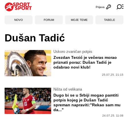
Prijava
Otvori profi
Ot
NOVO
FORUM
MOJE TEME
TABELE
Dušan Tadić
Uskoro zvaničan potpis
Zvezdan Terzić je večeras morao
priznati poraz: Dušan Tadić je
odabrao novi klub!
25.07.25. 21:15
Ništa od velikana
Dugo bi se u Srbiji mogao pamtiti
potpis kojeg je Dušan Tadić
spreman napraviti:"Rekao sam mu
da..."
24.07.25. 11:08