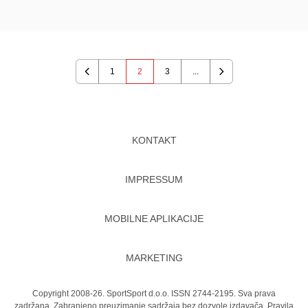
1
2
3
...
Previous
Next
KONTAKT
IMPRESSUM
MOBILNE APLIKACIJE
MARKETING
Copyright 2008-26. SportSport d.o.o. ISSN 2744-2195. Sva prava
zadržana. Zabranjeno preuzimanje sadržaja bez dozvole izdavača.
Pravila