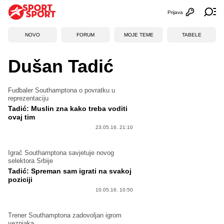
Prijava
Otvori profi
Ot
NOVO
FORUM
MOJE TEME
TABELE
Dušan Tadić
Fudbaler Southamptona o povratku u
reprezentaciju
Tadić: Muslin zna kako treba voditi
ovaj tim
23.05.16. 21:10
Igrač Southamptona savjetuje novog
selektora Srbije
Tadić: Spreman sam igrati na svakoj
poziciji
10.05.16. 10:50
Trener Southamptona zadovoljan igrom
veznjaka