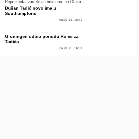
Reprezentativac Srbije novo ime na Otoku
Dušan Tadić novo ime u
Southamptonu
08.07.14. 18:47
Groningen odbio ponudu Rome za
Tadića
24.01.12. 16:01