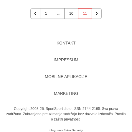
1
...
10
11
Previous
Next
KONTAKT
IMPRESSUM
MOBILNE APLIKACIJE
MARKETING
Copyright 2008-26. SportSport d.o.o. ISSN 2744-2195. Sva prava
zadržana. Zabranjeno preuzimanje sadržaja bez dozvole izdavača.
Pravila
o zaštiti privatnosti.
Osigurava
Sikra Security