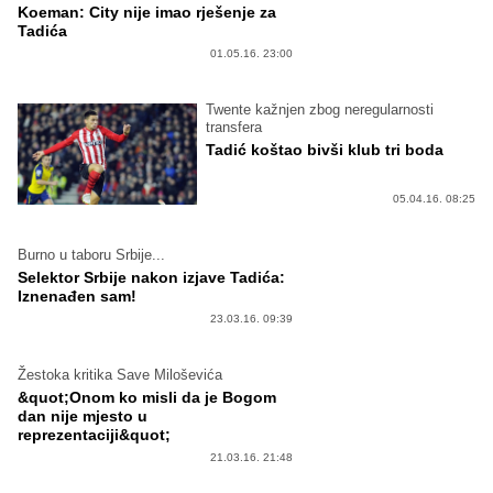
Koeman: City nije imao rješenje za
Tadića
01.05.16. 23:00
Twente kažnjen zbog neregularnosti
transfera
Tadić koštao bivši klub tri boda
05.04.16. 08:25
Burno u taboru Srbije...
Selektor Srbije nakon izjave Tadića:
Iznenađen sam!
23.03.16. 09:39
Žestoka kritika Save Miloševića
&quot;Onom ko misli da je Bogom
dan nije mjesto u
reprezentaciji&quot;
21.03.16. 21:48