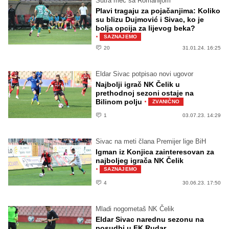
Sutra meč sa Romanijom
Plavi tragaju za pojačanjima: Koliko
su blizu Dujmović i Sivac, ko je
bolja opcija za lijevog beka?
·
SAZNAJEMO
20
31.01.24. 16:25
Eldar Sivac potpisao novi ugovor
Najbolji igrač NK Čelik u
prethodnoj sezoni ostaje na
·
Bilinom polju
ZVANIČNO
1
03.07.23. 14:29
Sivac na meti člana Premijer lige BiH
Igman iz Konjica zainteresovan za
najboljeg igrača NK Čelik
·
SAZNAJEMO
4
30.06.23. 17:50
Mladi nogometaš NK Čelik
Eldar Sivac narednu sezonu na
posudbi u FK Rudar