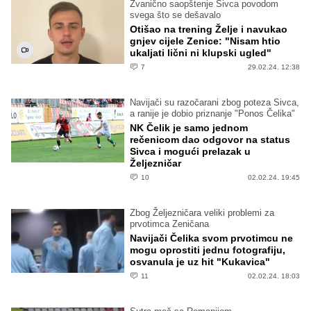
Zvanično saopštenje Sivca povodom
svega što se dešavalo
Otišao na trening Želje i navukao
gnjev cijele Zenice: "Nisam htio
ukaljati lični ni klupski ugled"
7
29.02.24. 12:38
Navijači su razočarani zbog poteza Sivca,
a ranije je dobio priznanje "Ponos Čelika"
NK Čelik je samo jednom
rečenicom dao odgovor na status
Sivca i mogući prelazak u
Željezničar
10
02.02.24. 19:45
Zbog Željezničara veliki problemi za
prvotimca Zeničana
Navijači Čelika svom prvotimcu ne
mogu oprostiti jednu fotografiju,
osvanula je uz hit "Kukavica"
11
02.02.24. 18:03