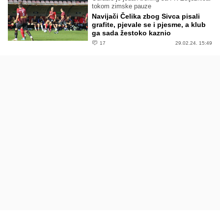
tokom zimske pauze
Navijači Čelika zbog Sivca pisali
grafite, pjevale se i pjesme, a klub
ga sada žestoko kaznio
17
29.02.24. 15:49