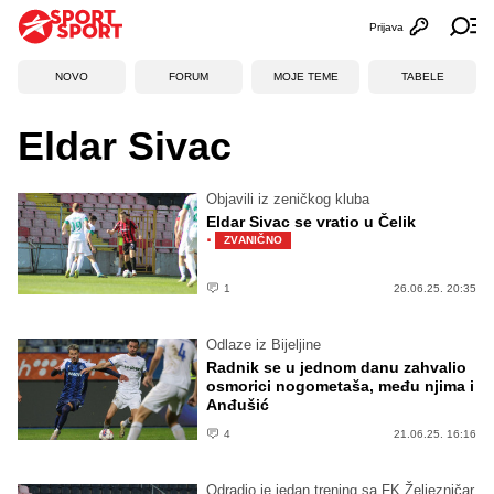
Prijava
Otvori profi
Ot
NOVO
FORUM
MOJE TEME
TABELE
Eldar Sivac
Objavili iz zeničkog kluba
Eldar Sivac se vratio u Čelik
·
ZVANIČNO
1
26.06.25. 20:35
Odlaze iz Bijeljine
Radnik se u jednom danu zahvalio
osmorici nogometaša, među njima i
Anđušić
4
21.06.25. 16:16
Odradio je jedan trening sa FK Željezničar