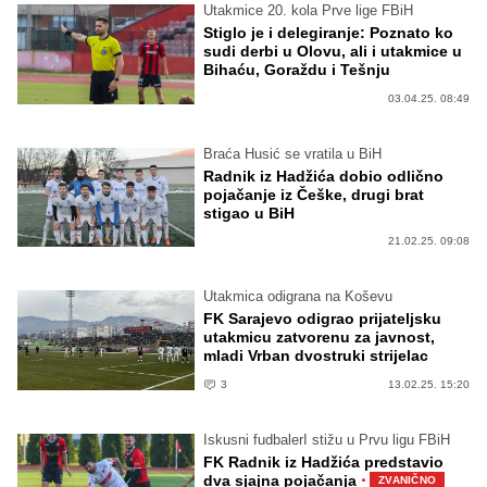
Utakmice 20. kola Prve lige FBiH
Stiglo je i delegiranje: Poznato ko
sudi derbi u Olovu, ali i utakmice u
Bihaću, Goraždu i Tešnju
03.04.25. 08:49
Braća Husić se vratila u BiH
Radnik iz Hadžića dobio odlično
pojačanje iz Češke, drugi brat
stigao u BiH
21.02.25. 09:08
Utakmica odigrana na Koševu
FK Sarajevo odigrao prijateljsku
utakmicu zatvorenu za javnost,
mladi Vrban dvostruki strijelac
3
13.02.25. 15:20
Iskusni fudbalerI stižu u Prvu ligu FBiH
FK Radnik iz Hadžića predstavio
·
dva sjajna pojačanja
ZVANIČNO