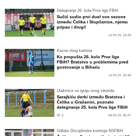
Delegiranje 26. kola Prve lige FBiH
Sučić sudio prvi duel ove sezone
između Čelika i Stupčanice, njemu
pripao i drugi!
14.05.25. 18:29
Kazne zbog kartona
Ko propušta 26. kolo Prve lige
FBiH? Bratstvo u problemima pred
gostovanje u Bihaću
13.05.25. 20:48
Utakmice se igraju ovog vikenda
Sarajkiću derbi između Bratstva i
Čelika u Gračanici, poznato
delegiranje 25. kola Prve lige FBiH
3
08.05.25. 00:27
Odluke Disciplinske komisije NSFBiH