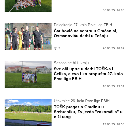
06.06.25. 16:06
Delegiranje 27. kola Prve lige FBiH
Ćatibović na centru u Gračanici,
Osmanoviću derbi u Tešnju
3
20.05.25. 18:09
Sezona se bliži kraju
Sve oči uprte u derbi TOŠK-a i
Čelika, a evo i ko propušta 27. kolo
Prve lige FBiH
18.05.25. 13:31
Utakmice 26. kola Prve lige FBiH
TOŠK pregazio Gradinu u
Srebreniku, Zvijezda "zakoračila" u
niži rang
17.05.25. 18:58