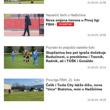
21.04.25. 22:58
Hasančić bivši u Hadžićima
Nova smjena trenera u Prvoj ligi
·
FBiH
ZVANIČNO
21.04.25. 16:59
Poznato ko propušta naredno kolo
Stupčanica bez pet igrača dočekuje
Budućnost, u preoblemu i Travnik,
Radnik, ali i TOŠK i Goražde
21.04.25. 15:14
Prva liga FBiH, 21. kolo
Čelik i Tuzla City lakše dišu, nova
"trica" Bratstva, remi u Hadžićima
12.04.25. 18:26