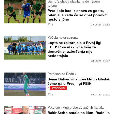
Samo Sloboda slavila na domaćem
terenu
Prvo kolo kao iz snova za goste,
pitanje je kada će se opet ponoviti
nešto slično
1
25.08.25. 15:12
Počela nova sezona
Lopta se zakotrljala u Prvoj ligi
FBiH: Prve utakmice loše za
domaćine, uzbuđenja nije
nedostajalo
23.08.25. 18:57
Potpisao za Radnik
Semir Bukvić ima novi klub - Gledat
ćemo ga u Prvoj ligi FBiH
·
ZVANIČNO
1
15.07.25. 10:01
Potvrdio i klub preko zvaničnih kanala
Bakir Šerbo ostaje na klupi Radnika