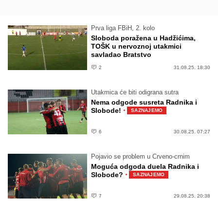
Prva liga FBiH, 2. kolo
Sloboda poražena u Hadžićima,
TOŠK u nervoznoj utakmici
savladao Bratstvo
2
31.08.25. 18:30
Utakmica će biti odigrana sutra
Nema odgode susreta Radnika i
·
Slobode!
SAZNAJEMO
6
30.08.25. 07:27
Pojavio se problem u Crveno-crnim
Moguća odgoda duela Radnika i
·
Slobode?
SAZNAJEMO
7
29.08.25. 20:38