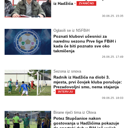
·
iz Hadžića
ZVANIČNO
30.06.25. 15:35
Oglasili se iz NSFBiH
Poznati klubovi učesnici za
narednu sezonu Prve lige FBiH i
kada će biti poznato sve oko
takmičenja
26.06.25. 17:49
Sezona iz snova
Radnik iz Hadžića na diobi 3.
mjesta, prvi čovjek kluba poručuje:
Prezadovoljni smo, nema stajanja
·
INTERVJU
09.06.25. 18:03
Birane riječi tima iz Olova
Potez Stupčanice nakon
gostovanja u Hadžićima pokazuje
da sportski duh u BiH još uvijek