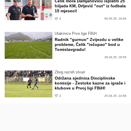
Čelik mora Damjanoviću isplatiti 25
hiljada KM, Drljević "out" iz fudbala
15 mjeseci!
4
06.05.25. 16:06
Utakmice Prve lige FBiH
Radnik "gurnuo" Zvijezdu u velike
probleme, Čelik "isčupao" bod u
Tomislavgradu!
26.04.25. 18:55
Zbog raznih stvari
Održana sjednica Disciplinske
komisije - Žestoke kazne za igrače i
klubove u Prvoj ligi FBiH!
2
25.04.25. 14:58