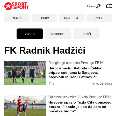
Prijava
Otvori profi
Ot
NOVO
FORUM
MOJE TEME
TABELE
VIJESTI
UTAKMICE
IGRAČI
FK Radnik Hadžići
Delegiranje utakmica Prve lige FBiH
Derbi između Slobode i Čelika
pripao sudijama iz Sarajeva,
predvodi ih Deni Ćatibović!
4
04.09.25. 15:42
Odigrane utakmice 2. kola Prve lige FBiH
Husović spasio Tuzla City domaćeg
poraza: "Ispalo je kao da sam od
početka bio tu"