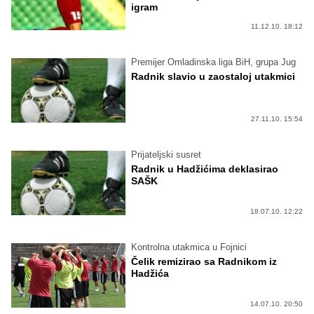
igram
11.12.10. 18:12
Premijer Omladinska liga BiH, grupa Jug
Radnik slavio u zaostaloj utakmici
27.11.10. 15:54
Prijateljski susret
Radnik u Hadžićima deklasirao
SAŠK
18.07.10. 12:22
Kontrolna utakmica u Fojnici
Čelik remizirao sa Radnikom iz
Hadžića
14.07.10. 20:50