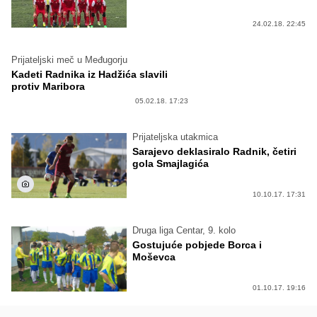
24.02.18. 22:45
Prijateljski meč u Međugorju
Kadeti Radnika iz Hadžića slavili
protiv Maribora
05.02.18. 17:23
Prijateljska utakmica
Sarajevo deklasiralo Radnik, četiri
gola Smajlagića
10.10.17. 17:31
Druga liga Centar, 9. kolo
Gostujuće pobjede Borca i
Moševca
01.10.17. 19:16