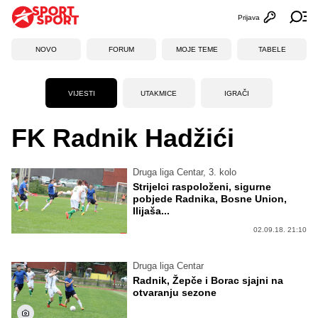
Prijava
Otvori profi
Ot
NOVO
FORUM
MOJE TEME
TABELE
VIJESTI
UTAKMICE
IGRAČI
FK Radnik Hadžići
Druga liga Centar, 3. kolo
Strijelci raspoloženi, sigurne
pobjede Radnika, Bosne Union,
Ilijaša...
02.09.18. 21:10
Druga liga Centar
Radnik, Žepče i Borac sjajni na
otvaranju sezone