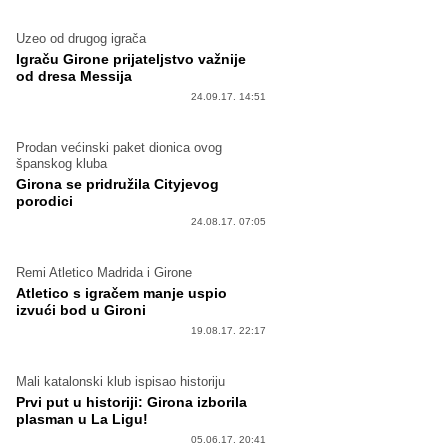
Uzeo od drugog igrača
Igraču Girone prijateljstvo važnije
od dresa Messija
24.09.17. 14:51
Prodan većinski paket dionica ovog
španskog kluba
Girona se pridružila Cityjevog
porodici
24.08.17. 07:05
Remi Atletico Madrida i Girone
Atletico s igračem manje uspio
izvući bod u Gironi
19.08.17. 22:17
Mali katalonski klub ispisao historiju
Prvi put u historiji: Girona izborila
plasman u La Ligu!
05.06.17. 20:41