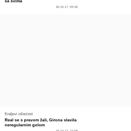
sa svima
30.10.17. 05:36
Kraljevi oštećeni
Real se s pravom žali, Girona slavila
neregularnim golom
29.10.17. 22:08