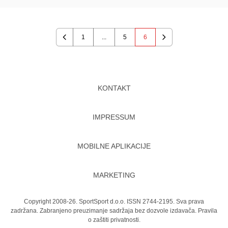
1
...
5
6
Previous
Next
KONTAKT
IMPRESSUM
MOBILNE APLIKACIJE
MARKETING
Copyright 2008-26. SportSport d.o.o. ISSN 2744-2195. Sva prava
zadržana. Zabranjeno preuzimanje sadržaja bez dozvole izdavača.
Pravila
o zaštiti privatnosti.