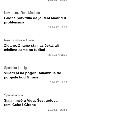
Novi poraz Real Madrida
Girona potvrdila da je Real Madrid u
problemima
29.10.17. 18:07
Real gostuje u Gironi
Zidane: Znamo šta nas čeka, ali
mislimo samo na fudbal
29.10.17. 11:30
Španska La Liga
Villarreal na pogon Bakambua do
pobjede kod Girone
15.10.17. 18:33
Španska liga
Sjajan meč u Vigu: Šest golova i
remi Celte i Girone
29.09.17. 22:54