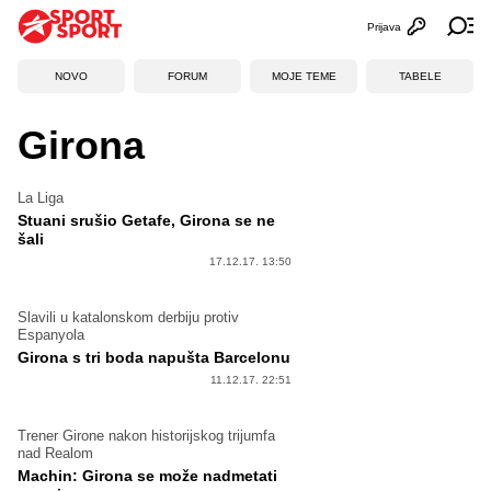
Prijava
Otvori profi
Ot
NOVO
FORUM
MOJE TEME
TABELE
Girona
La Liga
Stuani srušio Getafe, Girona se ne
šali
17.12.17. 13:50
Slavili u katalonskom derbiju protiv
Espanyola
Girona s tri boda napušta Barcelonu
11.12.17. 22:51
Trener Girone nakon historijskog trijumfa
nad Realom
Machin: Girona se može nadmetati