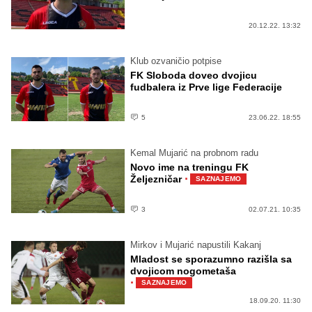
20.12.22. 13:32
Klub ozvaničio potpise
FK Sloboda doveo dvojicu
fudbalera iz Prve lige Federacije
5
23.06.22. 18:55
Kemal Mujarić na probnom radu
Novo ime na treningu FK
·
Željezničar
SAZNAJEMO
3
02.07.21. 10:35
Mirkov i Mujarić napustili Kakanj
Mladost se sporazumno razišla sa
dvojicom nogometaša
·
SAZNAJEMO
18.09.20. 11:30