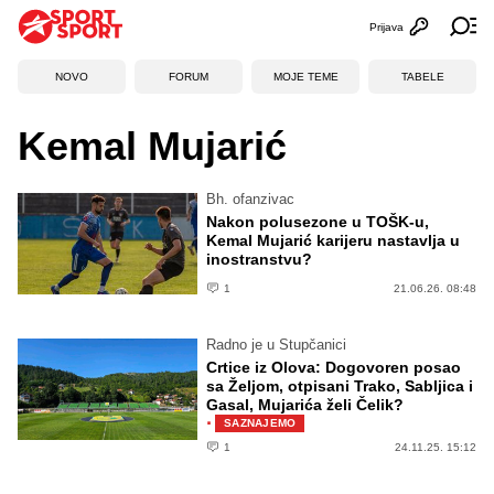
Prijava
Otvori profi
Ot
NOVO
FORUM
MOJE TEME
TABELE
Kemal Mujarić
Bh. ofanzivac
Nakon polusezone u TOŠK-u,
Kemal Mujarić karijeru nastavlja u
inostranstvu?
1
21.06.26. 08:48
Radno je u Stupčanici
Crtice iz Olova: Dogovoren posao
sa Željom, otpisani Trako, Sabljica i
Gasal, Mujarića želi Čelik?
·
SAZNAJEMO
1
24.11.25. 15:12