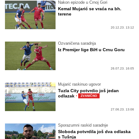
Nakon epizode u Crnoj Gori
Kemal Mujarić se vraća na bh.
terene
20.12.23. 13:12
Ozvaničena saradnja
Iz Premijer lige BiH u Crnu Goru
26.07.23. 16:05
Mujarić raskinuo ugovor
Tuzla City potvrdio još jedan
·
odlazak
ZVANIČNO
27.06.23. 13:06
Sporazumni raskid saradnje
Sloboda potvrdila još dva odlaska
s Tušnja