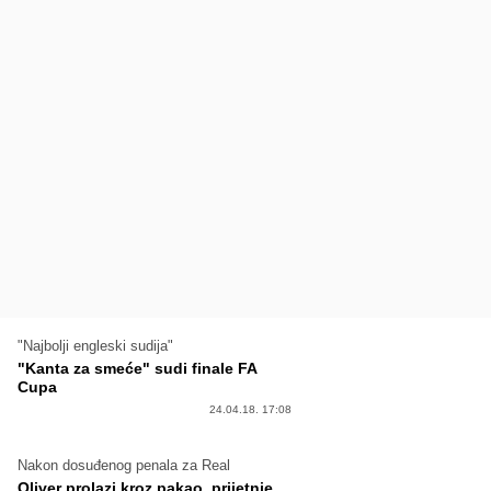
"Najbolji engleski sudija"
"Kanta za smeće" sudi finale FA
Cupa
24.04.18. 17:08
Nakon dosuđenog penala za Real
Oliver prolazi kroz pakao, prijetnje