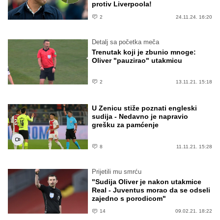
protiv Liverpoola!
2
24.11.24. 16:20
Detalj sa početka meča
Trenutak koji je zbunio mnoge:
Oliver "pauzirao" utakmicu
2
13.11.21. 15:18
U Zenicu stiže poznati engleski
sudija - Nedavno je napravio
grešku za pamćenje
8
11.11.21. 15:28
Prijetili mu smrću
"Sudija Oliver je nakon utakmice
Real - Juventus morao da se odseli
zajedno s porodicom"
14
09.02.21. 18:22