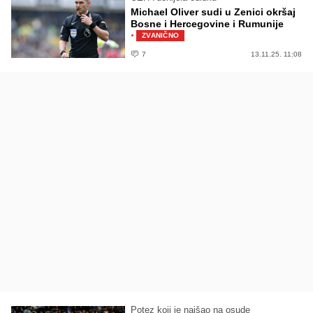
Michael Oliver sudi u Zenici okršaj
Bosne i Hercegovine i Rumunije
·
ZVANIČNO
7
13.11.25. 11:08
Potez koji je naišao na osude