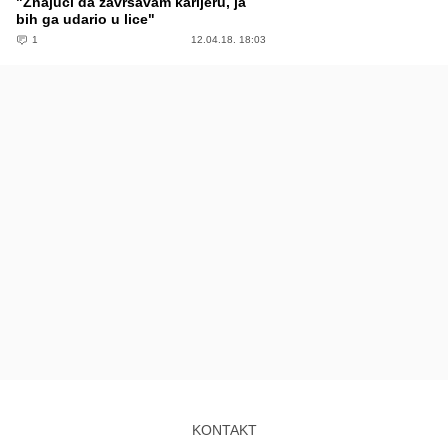
"Znajući da završavam karijeru, ja
bih ga udario u lice"
1
12.04.18. 18:03
KONTAKT