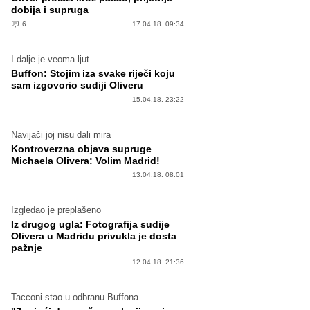
dobija i supruga
6
17.04.18. 09:34
I dalje je veoma ljut
Buffon: Stojim iza svake riječi koju
sam izgovorio sudiji Oliveru
15.04.18. 23:22
Navijači joj nisu dali mira
Kontroverzna objava supruge
Michaela Olivera: Volim Madrid!
13.04.18. 08:01
Izgledao je preplašeno
Iz drugog ugla: Fotografija sudije
Olivera u Madridu privukla je dosta
pažnje
12.04.18. 21:36
Tacconi stao u odbranu Buffona