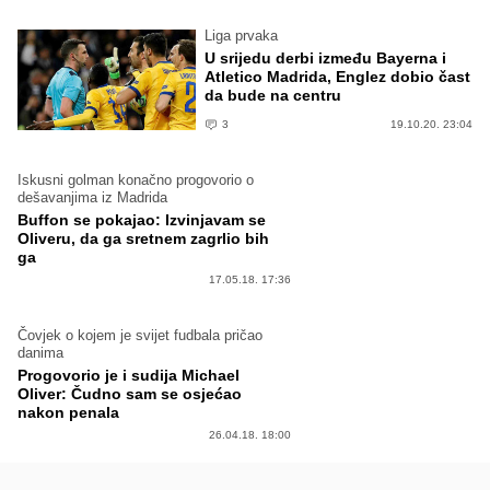
Liga prvaka
U srijedu derbi između Bayerna i
Atletico Madrida, Englez dobio čast
da bude na centru
3
19.10.20. 23:04
Iskusni golman konačno progovorio o
dešavanjima iz Madrida
Buffon se pokajao: Izvinjavam se
Oliveru, da ga sretnem zagrlio bih
ga
17.05.18. 17:36
Čovjek o kojem je svijet fudbala pričao
danima
Progovorio je i sudija Michael
Oliver: Čudno sam se osjećao
nakon penala
26.04.18. 18:00