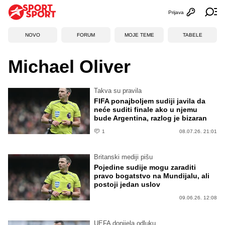
Prijava
Otvori profi
Ot
NOVO
FORUM
MOJE TEME
TABELE
Michael Oliver
Takva su pravila
FIFA ponajboljem sudiji javila da
neće suditi finale ako u njemu
bude Argentina, razlog je bizaran
1
08.07.26. 21:01
Britanski mediji pišu
Pojedine sudije mogu zaraditi
pravo bogatstvo na Mundijalu, ali
postoji jedan uslov
09.06.26. 12:08
UEFA donijela odluku