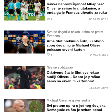
Kakva nepromišljenost Mbappea:
Oliver je svirao kraj utakmice, a
onda ga je Francuz uhvatio za ruku
7
06.06.25. 00:31
Sve se dogodilo nakon utakmice protiv
Evertona
Arne Slot prekinuo šutnju i otkrio
zbog čega mu je Michael Oliver
pokazao crveni karton
1
14.02.25. 11:31
Nije se sudržavao
Otkriveno šta je Slot sve rekao
sudiji Oliveru - Dobro je prošao
samo sa crvenim kartonom!
13.02.25. 21:40
Michael Oliver je glavni sudija
Svi prstom upiru u jednog čovjeka -
Nemoguće za šta je sviran penal