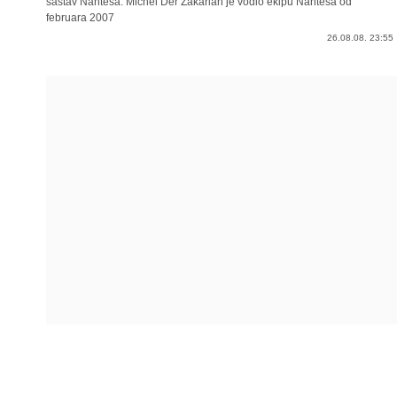
sastav Nantesa. Michel Der Zakarian je vodio ekipu Nantesa od
februara 2007
26.08.08. 23:55