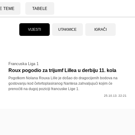
E TEME
TABELE
VIJESTI
UTAKMICE
IGRAČI
Francuska Liga 1
Roux pogodio za trijumf Lillea u derbiju 11. kola
Pogotkom Nolana Rouxa Lille je došao do dragocijenih bodova na
gostovanju kod četvrtoplasiranog Nantesa zahvaljujući kojim će
prenoćiti na dugoj poziciji francuske Lige 1.
25.10.13. 22:21