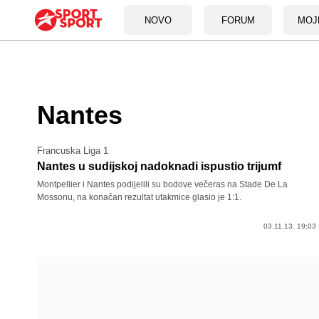
NOVO
FORUM
MOJ
Nantes
Francuska Liga 1
Nantes u sudijskoj nadoknadi ispustio trijumf
Montpellier i Nantes podijelili su bodove večeras na Stade De La
Mossonu, na konačan rezultat utakmice glasio je 1:1.
03.11.13. 19:03