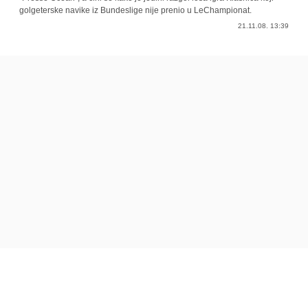
golgeterske navike iz Bundeslige nije prenio u LeChampionat.
21.11.08. 13:39