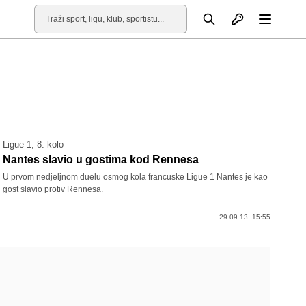
Otvori profil
Pretraga
Otvori
Ligue 1, 8. kolo
Nantes slavio u gostima kod Rennesa
U prvom nedjeljnom duelu osmog kola francuske Ligue 1 Nantes je kao
gost slavio protiv Rennesa.
29.09.13. 15:55