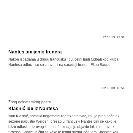
17.05.13. 23:32
Nantes smijenio trenera
Nakon ispadanja u drugu francusku ligu, čelni ljudi fudbalskog kluba
Nantesa odlučili su se zahvaliti na saradnji treneru Elieu Baupu.
02.06.09. 18:56
Zbog golgeterskog posta
Klasnić ide iz Nantesa
Ivan Klasnić, hrvatski nogometni reprezentativac, koji je pred početak
sezone napustio Werder i prešao u francuski Nantes čini se kako je
blizu odlaska i iz ovog kluba.Informaciju je objavio lokalni dnevnik
“Presse Ocean”, a čini se kako je jedini razgol loša igra Klasnića koji