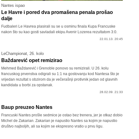
Nantes ispao
Le Havre i pored dva promašena penala prošao
dalje
Fudbaleri Le Havrea plasirali su se u osminu finala Kupa Francuske
nakon što su kao gosti savladali ekipu Avenir Lozerea rezultatom 3:0.
22.01.13. 20:45
LeChampionat, 26. kolo
Baždarević opet remizirao
Mehmed Baždarević i Grenoble ponovo su remizirali. U 26. kolu
francuskog prvenstva odigrali su 1:1 na gostovanju kod Nantesa što je
vrijedan rezultat s obzirom da je večerašnji protivnik jedan od glavnih
kandidata u borbi za opstanak.
28.02.09. 21:33
Baup preuzeo Nantes
Francuski Nantes prošle sedmice je ostao bez trenera, jer je otkaz dobio
Michel de Zakarian. Zakarian je napustio Nantes sa kojim je napustio
društvo najboljih, ali sa kojim se ekspresno vratio u prvu ligu.