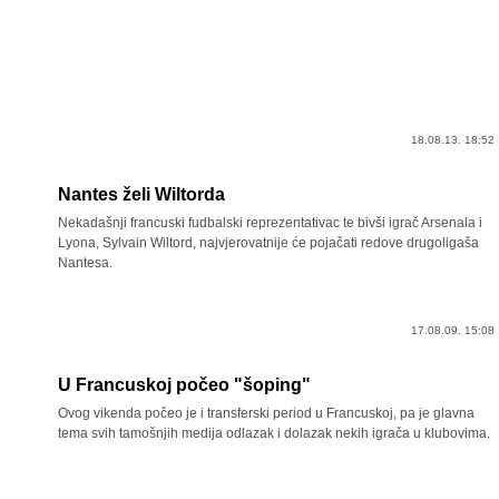
18.08.13. 18:52
Nantes želi Wiltorda
Nekadašnji francuski fudbalski reprezentativac te bivši igrač Arsenala i
Lyona, Sylvain Wiltord, najvjerovatnije će pojačati redove drugoligaša
Nantesa.
17.08.09. 15:08
U Francuskoj počeo "šoping"
Ovog vikenda počeo je i transferski period u Francuskoj, pa je glavna
tema svih tamošnjih medija odlazak i dolazak nekih igrača u klubovima.