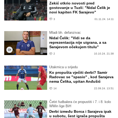
Zekić otkrio novosti pred
gostovanje u Tuzli: "Nidal Čelik je
novi kapiten FK Sarajevo"
3
01.11.24. 14:11
Mladi bh. defanzivac
Nidal Čelik: "Vidi se da
reprezentacija nije uigrana, a sa
Sarajevom očekujem titulu"
2
10.10.24. 21:38
Utakmica u srijedu
Ko propušta vječiti derbi? Samir
Radovac se "spasio" , kod Sarajeva
nema Čelika, upitan Anđušić
14
22.09.24. 13:51
Četiri fudbalera će propustiti i 7. i 8. kolo
WWin lige BiH
Derbi između Borca i Sarajeva ipak
u subotu, šest igrača propušta