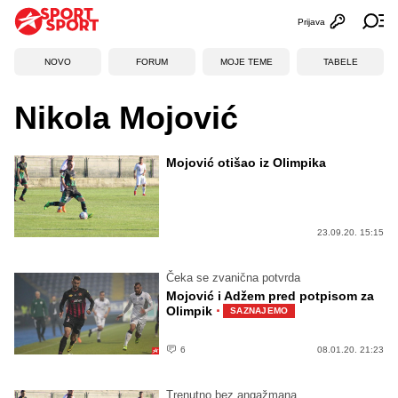
Prijava
Otvori profi
Ot
NOVO
FORUM
MOJE TEME
TABELE
Nikola Mojović
Mojović otišao iz Olimpika
23.09.20. 15:15
Čeka se zvanična potvrda
Mojović i Adžem pred potpisom za
·
Olimpik
SAZNAJEMO
6
08.01.20. 21:23
Trenutno bez angažmana