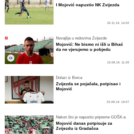
I Mojović napustio NK Zvijezda
20.11.19. 14:02
Novajlija u redovima Zvijezde
Mojović: Ne bismo ni išli u Bihać
da ne vjerujemo u pobjedu
10.08.19. 11:45
Dolazi iz Borca
Zvijezda se pojačala, potpisao i
Mojović
02.08.19. 19:07
Nakon što je napustio pripreme GOŠK-a
Mojović danas potpisuje za
Zvijezdu iz Gradačca