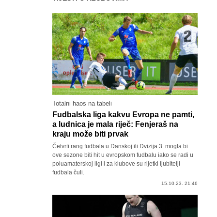
Totalni haos na tabeli
Fudbalska liga kakvu Evropa ne pamti,
a ludnica je mala riječ: Fenjeraš na
kraju može biti prvak
Četvrti rang fudbala u Danskoj ili Dvizija 3. mogla bi
ove sezone biti hit u evropskom fudbalu iako se radi u
poluamaterskoj ligi i za klubove su rijetki ljubitelji
fudbala čuli.
15.10.23. 21:46