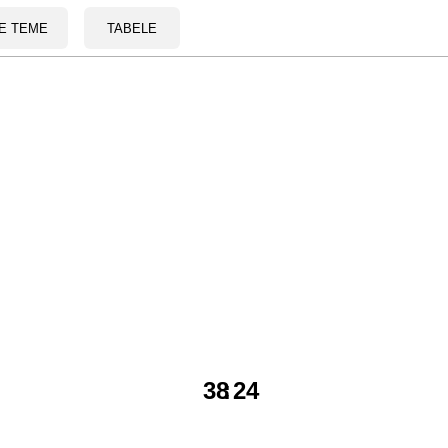
E TEME
TABELE
38
:
24