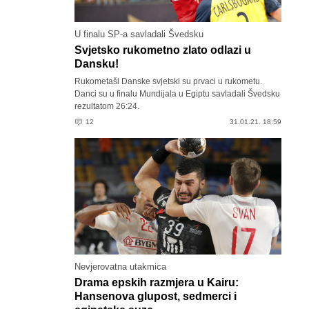
U finalu SP-a savladali Švedsku
Svjetsko rukometno zlato odlazi u
Dansku!
Rukometaši Danske svjetski su prvaci u rukometu.
Danci su u finalu Mundijala u Egiptu savladali Švedsku
rezultatom 26:24.
12
31.01.21. 18:59
Nevjerovatna utakmica
Drama epskih razmjera u Kairu:
Hansenova glupost, sedmerci i