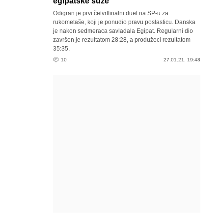
egipatske suze
Odigran je prvi četvrtfinalni duel na SP-u za
rukometaše, koji je ponudio pravu poslasticu. Danska
je nakon sedmeraca savladala Egipat. Regularni dio
završen je rezultatom 28:28, a produžeci rezultatom
35:35.
10
27.01.21. 19:48