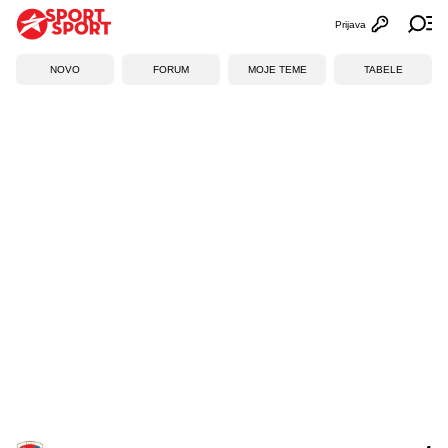
Prijava
Otvori profi
Ot
NOVO
FORUM
MOJE TEME
TABELE