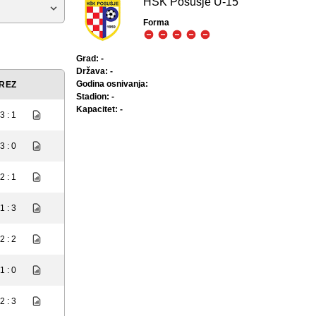
HŠK Posušje U-15
Forma
Grad: -
Država: -
Godina osnivanja:
REZ
Stadion: -
Kapacitet: -
3 : 1
3 : 0
2 : 1
1 : 3
2 : 2
1 : 0
2 : 3