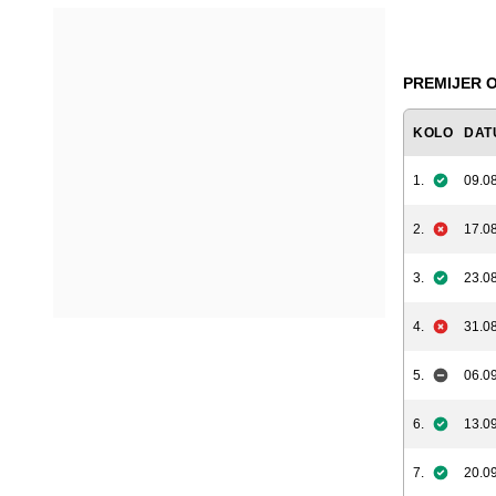
PREMIJER O
KOLO
DAT
1.
09.08
2.
17.08
3.
23.08
4.
31.08
5.
06.09
6.
13.09
7.
20.09