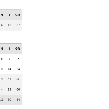
N
I
GR
4
16
-37
N
I
GR
6
7
15
0
14
-24
3
11
-9
4
18
-66
13
50
-84