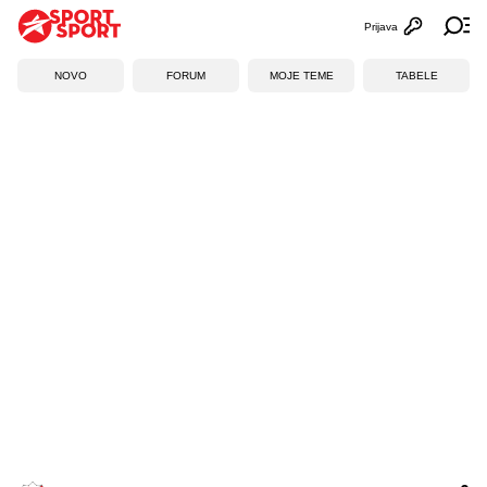
Prijava
Otvori profi
Ot
NOVO
FORUM
MOJE TEME
TABELE