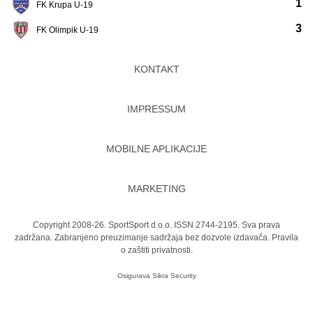
1
FK Krupa U-19
3
FK Olimpik U-19
KONTAKT
IMPRESSUM
MOBILNE APLIKACIJE
MARKETING
Copyright 2008-26. SportSport d.o.o. ISSN 2744-2195. Sva prava
zadržana. Zabranjeno preuzimanje sadržaja bez dozvole izdavača.
Pravila
o zaštiti privatnosti.
Osigurava
Sikra Security