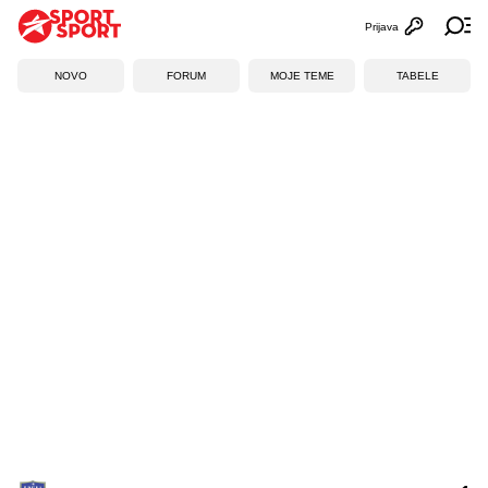
Prijava
Otvori profi
Ot
NOVO
FORUM
MOJE TEME
TABELE