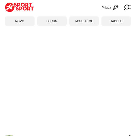
Prijava
Otvori profi
Ot
NOVO
FORUM
MOJE TEME
TABELE