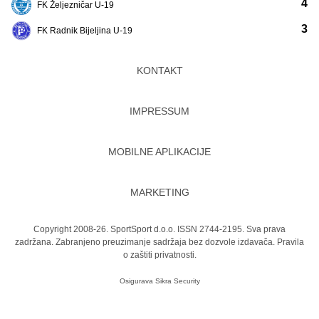
4
FK Željezničar U-19
3
FK Radnik Bijeljina U-19
KONTAKT
IMPRESSUM
MOBILNE APLIKACIJE
MARKETING
Copyright 2008-26. SportSport d.o.o. ISSN 2744-2195. Sva prava
zadržana. Zabranjeno preuzimanje sadržaja bez dozvole izdavača.
Pravila
o zaštiti privatnosti.
Osigurava
Sikra Security