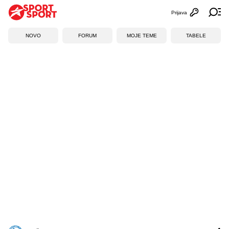
Prijava
Otvori profi
Ot
NOVO
FORUM
MOJE TEME
TABELE