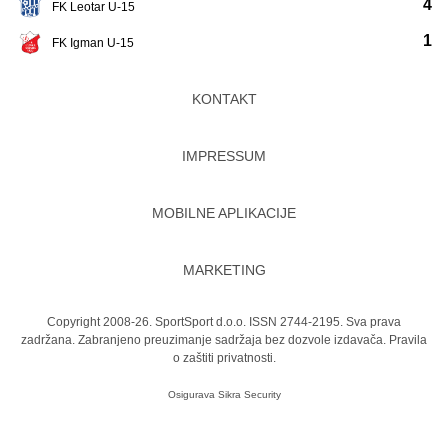
4
FK Leotar U-15
1
FK Igman U-15
KONTAKT
IMPRESSUM
MOBILNE APLIKACIJE
MARKETING
Copyright 2008-26. SportSport d.o.o. ISSN 2744-2195. Sva prava
zadržana. Zabranjeno preuzimanje sadržaja bez dozvole izdavača.
Pravila
o zaštiti privatnosti.
Osigurava
Sikra Security