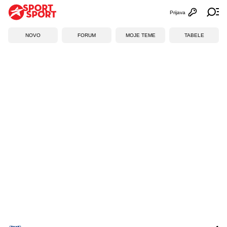
Prijava
Otvori profi
Ot
NOVO
FORUM
MOJE TEME
TABELE