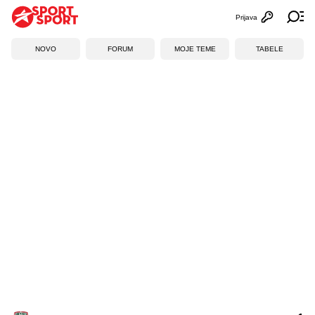
Prijava
Otvori profi
Ot
NOVO
FORUM
MOJE TEME
TABELE