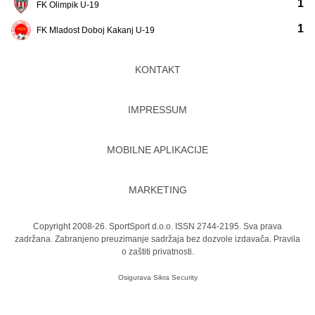
1
FK Olimpik U-19
1
FK Mladost Doboj Kakanj U-19
KONTAKT
IMPRESSUM
MOBILNE APLIKACIJE
MARKETING
Copyright 2008-26. SportSport d.o.o. ISSN 2744-2195. Sva prava
zadržana. Zabranjeno preuzimanje sadržaja bez dozvole izdavača.
Pravila
o zaštiti privatnosti.
Osigurava
Sikra Security