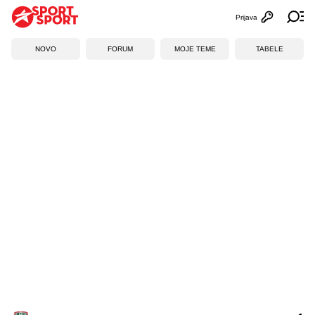
Prijava
Otvori profi
Ot
NOVO
FORUM
MOJE TEME
TABELE