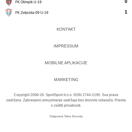
0
FK Olimpik U-19
1
FK Zvijezda-09 U-19
KONTAKT
IMPRESSUM
MOBILNE APLIKACIJE
MARKETING
Copyright 2008-26. SportSport d.o.o. ISSN 2744-2195. Sva prava
zadržana. Zabranjeno preuzimanje sadržaja bez dozvole izdavača.
Pravila
o zaštiti privatnosti.
Osigurava
Sikra Security