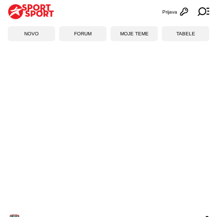
Prijava
Otvori profi
Ot
NOVO
FORUM
MOJE TEME
TABELE