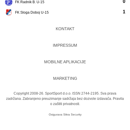
0
FK Radnik B. U-15
1
FK Sloga Doboj U-15
KONTAKT
IMPRESSUM
MOBILNE APLIKACIJE
MARKETING
Copyright 2008-26. SportSport d.o.o. ISSN 2744-2195. Sva prava
zadržana. Zabranjeno preuzimanje sadržaja bez dozvole izdavača.
Pravila
o zaštiti privatnosti.
Osigurava
Sikra Security