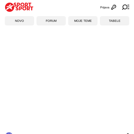
Prijava
Otvori profi
Ot
NOVO
FORUM
MOJE TEME
TABELE