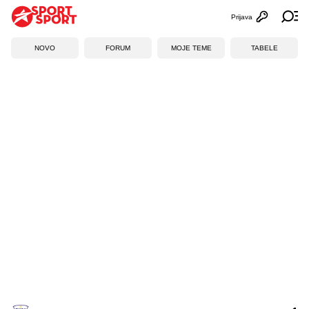
Prijava
Otvori profi
Ot
NOVO
FORUM
MOJE TEME
TABELE