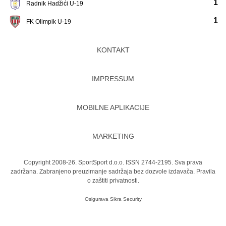
1
Radnik Hadžići U-19
1
FK Olimpik U-19
KONTAKT
IMPRESSUM
MOBILNE APLIKACIJE
MARKETING
Copyright 2008-26. SportSport d.o.o. ISSN 2744-2195. Sva prava
zadržana. Zabranjeno preuzimanje sadržaja bez dozvole izdavača.
Pravila
o zaštiti privatnosti.
Osigurava
Sikra Security