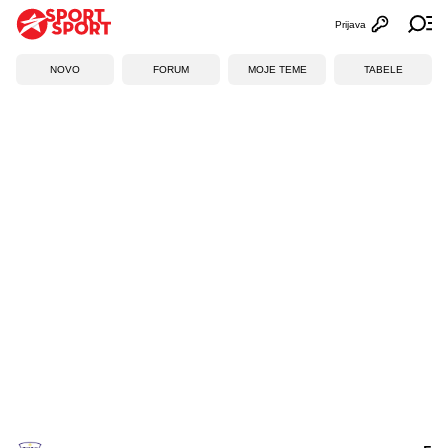
Prijava
Otvori profi
Ot
NOVO
FORUM
MOJE TEME
TABELE