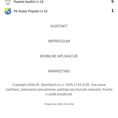
5
Radnik Hadžići U-19
1
FK Rudar Prijedor U-19
KONTAKT
IMPRESSUM
MOBILNE APLIKACIJE
MARKETING
Copyright 2008-26. SportSport d.o.o. ISSN 2744-2195. Sva prava
zadržana. Zabranjeno preuzimanje sadržaja bez dozvole izdavača.
Pravila
o zaštiti privatnosti.
Osigurava
Sikra Security