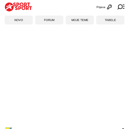
Prijava
Otvori profi
Ot
NOVO
FORUM
MOJE TEME
TABELE