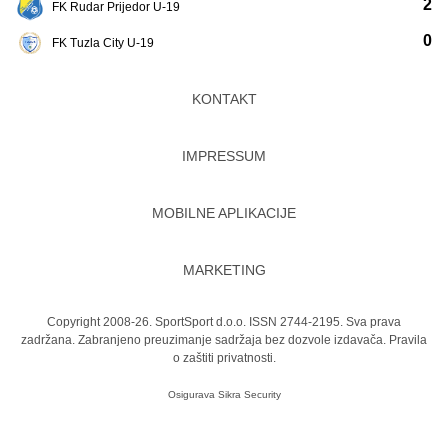
2
FK Rudar Prijedor U-19
0
FK Tuzla City U-19
KONTAKT
IMPRESSUM
MOBILNE APLIKACIJE
MARKETING
Copyright 2008-26. SportSport d.o.o. ISSN 2744-2195. Sva prava
zadržana. Zabranjeno preuzimanje sadržaja bez dozvole izdavača.
Pravila
o zaštiti privatnosti.
Osigurava
Sikra Security