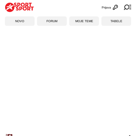
Prijava
Otvori profi
Ot
NOVO
FORUM
MOJE TEME
TABELE