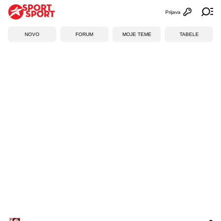
Prijava
Otvori profi
Ot
NOVO
FORUM
MOJE TEME
TABELE