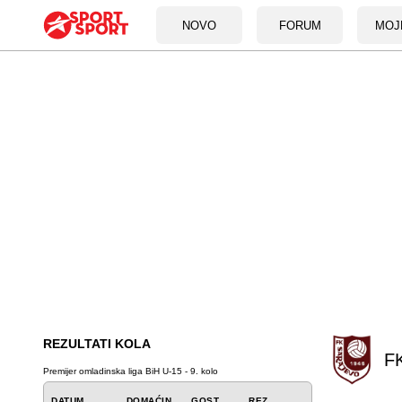
NOVO
FORUM
MOJ
REZULTATI KOLA
FK
Premijer omladinska liga BiH U-15 - 9. kolo
DATUM
DOMAĆIN
GOST
REZ