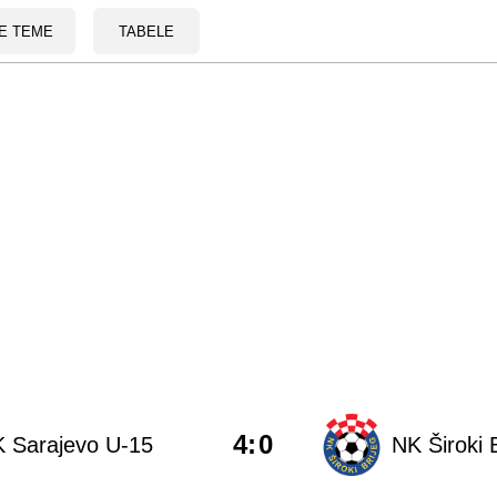
E TEME
TABELE
4
:
0
 Sarajevo U-15
NK Široki 