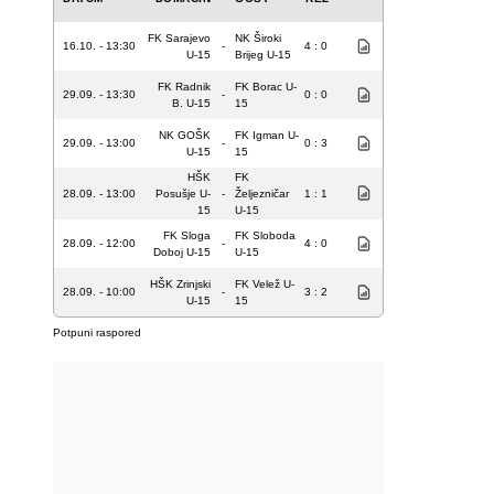
FK Sarajevo
NK Široki
16.10. - 13:30
-
4 : 0
U-15
Brijeg U-15
FK Radnik
FK Borac U-
29.09. - 13:30
-
0 : 0
B. U-15
15
NK GOŠK
FK Igman U-
29.09. - 13:00
-
0 : 3
U-15
15
HŠK
FK
28.09. - 13:00
Posušje U-
-
Željezničar
1 : 1
15
U-15
FK Sloga
FK Sloboda
28.09. - 12:00
-
4 : 0
Doboj U-15
U-15
HŠK Zrinjski
FK Velež U-
28.09. - 10:00
-
3 : 2
U-15
15
Potpuni raspored