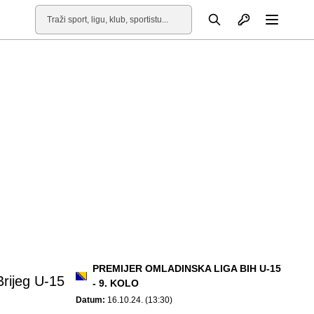
Otvori profil
Pretraga
Otvori
PREMIJER OMLADINSKA LIGA BIH U-15
Brijeg U-15
- 9. KOLO
Datum:
16.10.24. (13:30)