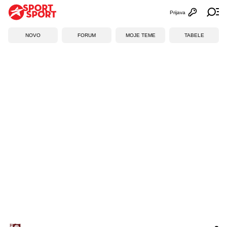
Prijava
Otvori profi
Ot
NOVO
FORUM
MOJE TEME
TABELE