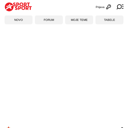
Prijava
Otvori profi
Ot
NOVO
FORUM
MOJE TEME
TABELE