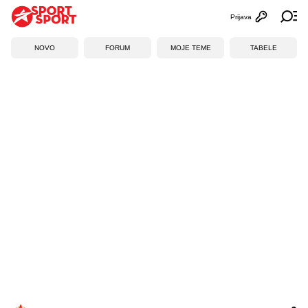
Prijava
Otvori profi
Ot
NOVO
FORUM
MOJE TEME
TABELE