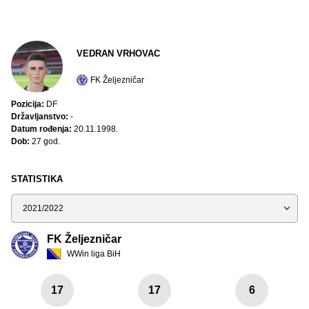
VEDRAN VRHOVAC
FK Željezničar
Pozicija:
DF
Državljanstvo:
-
Datum rođenja:
20.11.1998.
Dob:
27 god.
STATISTIKA
Sezona
FK Željezničar
WWin liga BiH
17
17
6