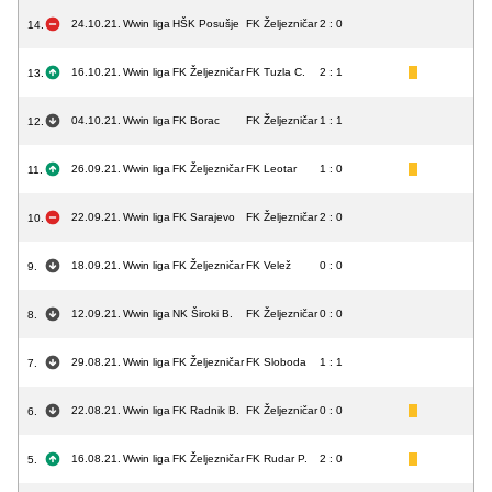
24.10.21.
Wwin liga
HŠK Posušje
FK Željezničar
2 : 0
14.
16.10.21.
Wwin liga
FK Željezničar
FK Tuzla C.
2 : 1
13.
04.10.21.
Wwin liga
FK Borac
FK Željezničar
1 : 1
12.
26.09.21.
Wwin liga
FK Željezničar
FK Leotar
1 : 0
11.
22.09.21.
Wwin liga
FK Sarajevo
FK Željezničar
2 : 0
10.
18.09.21.
Wwin liga
FK Željezničar
FK Velež
0 : 0
9.
12.09.21.
Wwin liga
NK Široki B.
FK Željezničar
0 : 0
8.
29.08.21.
Wwin liga
FK Željezničar
FK Sloboda
1 : 1
7.
22.08.21.
Wwin liga
FK Radnik B.
FK Željezničar
0 : 0
6.
16.08.21.
Wwin liga
FK Željezničar
FK Rudar P.
2 : 0
5.