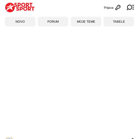
Prijava
Otvori profi
Ot
NOVO
FORUM
MOJE TEME
TABELE