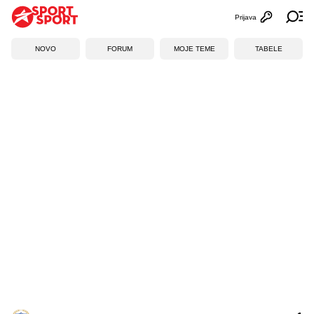
Prijava
Otvori profi
Ot
NOVO
FORUM
MOJE TEME
TABELE