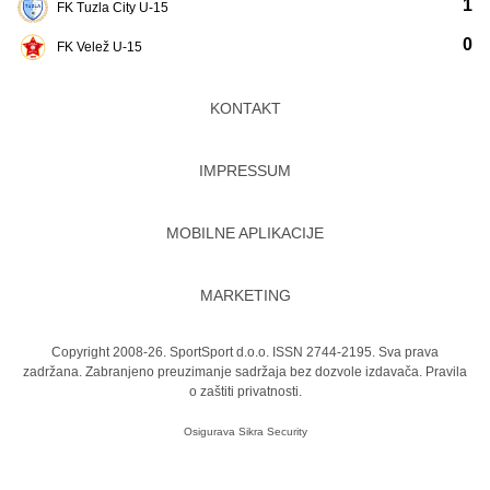
1
FK Tuzla City U-15
0
FK Velež U-15
KONTAKT
IMPRESSUM
MOBILNE APLIKACIJE
MARKETING
Copyright 2008-26. SportSport d.o.o. ISSN 2744-2195. Sva prava
zadržana. Zabranjeno preuzimanje sadržaja bez dozvole izdavača.
Pravila
o zaštiti privatnosti.
Osigurava
Sikra Security