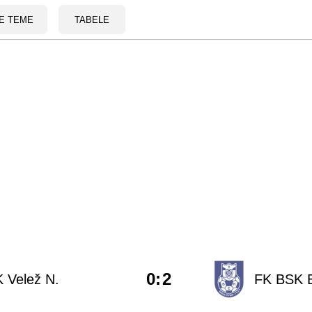
E TEME
TABELE
0
:
2
 Velež N.
FK BSK B