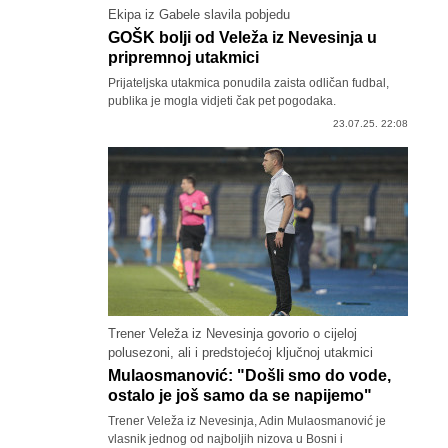
Ekipa iz Gabele slavila pobjedu
GOŠK bolji od Veleža iz Nevesinja u
pripremnoj utakmici
Prijateljska utakmica ponudila zaista odličan fudbal,
publika je mogla vidjeti čak pet pogodaka.
23.07.25. 22:08
Trener Veleža iz Nevesinja govorio o cijeloj
polusezoni, ali i predstojećoj ključnoj utakmici
Mulaosmanović: "Došli smo do vode,
ostalo je još samo da se napijemo"
Trener Veleža iz Nevesinja, Adin Mulaosmanović je
vlasnik jednog od najboljih nizova u Bosni i