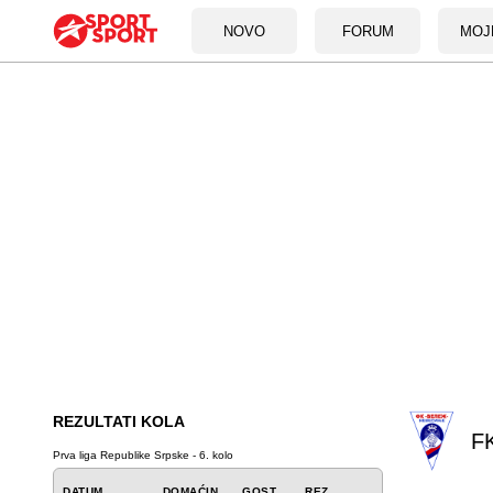
NOVO
FORUM
MOJ
REZULTATI KOLA
FK
Prva liga Republike Srpske - 6. kolo
DATUM
DOMAĆIN
GOST
REZ