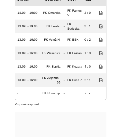
FK Famos
14.09. - 16:00
FK Omarska
-
2 : 0
V.
FK
13.09. - 19:00
FK Leotar
-
3 : 1
Sutjeska
13.09. - 16:00
FK Velež N.
-
FK BSK
0 : 2
13.09. - 16:00
FK Vlasenica
-
FK Laktaši
1 : 3
13.09. - 16:00
FK Slavija
-
FK Kozara
4 : 0
FK Zvijezda -
13.09. - 16:00
-
FK Drina Z.
2 : 1
09
-
FK Romanija
-
- : -
Potpuni raspored