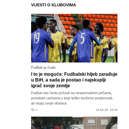
VIJESTI O KLUBOVIMA
Fudbal je čudo
I to je moguće: Fudbalski hljeb zarađuje
u BiH, a sada je postao i najskuplji
igrač svoje zemlje
Fudbal nas često počasti sa nevjerovatnim pričama,
ponekad i pričama u koje teško možemo povjerovati,
ali imaju svoje stranice.
2
14.04.26. 15:16