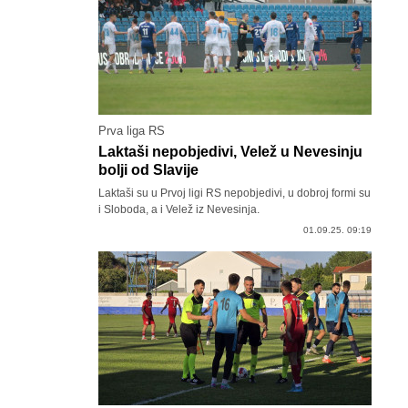
Prva liga RS
Laktaši nepobjedivi, Velež u Nevesinju
bolji od Slavije
Laktaši su u Prvoj ligi RS nepobjedivi, u dobroj formi su
i Sloboda, a i Velež iz Nevesinja.
01.09.25. 09:19