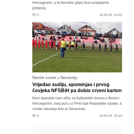
Hercegovini, a to trenutno glasi šest uzastopnih
pobjeda.
2
26.05.25. 13:03
Nemile scene u Nevesinju
Vrijeđao sudiju, spominjao i prvog
čovjeka NFSBiH pa dobio crveni karton
Novi skandali nam stižu sa fudbalskih terena u Bosni i
Hercegovini, ovaj put u iz Prve lige Republike srpske, a
centar zbivanja bilo je Nevesinje.
6
03.04.25. 19:14