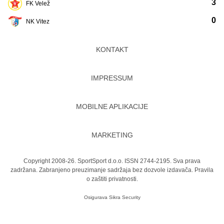
3
FK Velež
0
NK Vitez
KONTAKT
IMPRESSUM
MOBILNE APLIKACIJE
MARKETING
Copyright 2008-26. SportSport d.o.o. ISSN 2744-2195. Sva prava
zadržana. Zabranjeno preuzimanje sadržaja bez dozvole izdavača.
Pravila
o zaštiti privatnosti.
Osigurava
Sikra Security