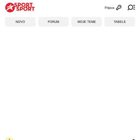
Prijava
Otvori profi
Ot
NOVO
FORUM
MOJE TEME
TABELE