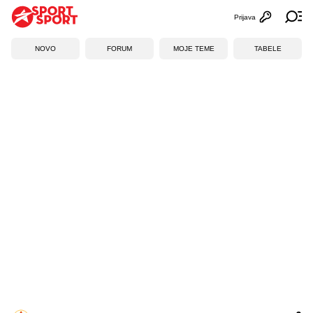
Prijava
Otvori profi
Ot
NOVO
FORUM
MOJE TEME
TABELE