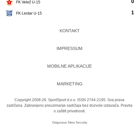
0
FK Velež U-15
1
FK Leotar U-15
KONTAKT
IMPRESSUM
MOBILNE APLIKACIJE
MARKETING
Copyright 2008-26. SportSport d.o.o. ISSN 2744-2195. Sva prava
zadržana. Zabranjeno preuzimanje sadržaja bez dozvole izdavača.
Pravila
o zaštiti privatnosti.
Osigurava
Sikra Security